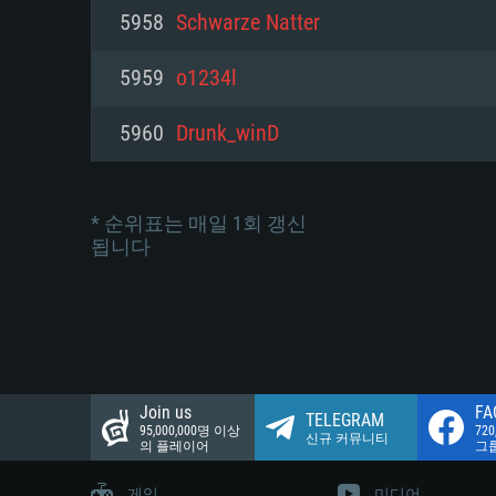
네트워크: 브로드밴드 인터넷
5958
Schwarze Natter
여유 저장 공간: 22.1 GB (최소
네트워크: 브로드밴드 인터넷
여유 저장 공간: 22.1 GB (최소
5959
o1234l
여유 저장 공간: 22.1 GB (최소
5960
Drunk_winD
* 순위표는 매일 1회 갱신
됩니다
Join us
FA
TELEGRAM
95,000,000명 이상
72
신규 커뮤니티
의 플레이어
그
게임
미디어