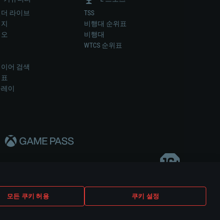
더 라이브
TSS
미지
비행대 순위표
디오
비행대
럼
WTCS 순위표
키
이어 검색
위표
플레이
다..
모든 쿠키 허용
쿠키 설정
쿠키 설정
고객 지원