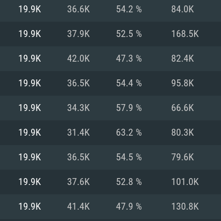
MAC
19.9K
36.6K
54.2 %
84.0K
19.9K
37.9K
52.5 %
168.5K
권장 사양
권장 사양
권장 사양
19.9K
42.0K
47.3 %
82.4K
버전
운영체제: Windows 1
운영체제: Mac OS B
운영체제: Ubuntu 20
19.9K
36.5K
54.4 %
95.8K
상
(Intel Xeon 은 지
프로세서: Intel Co
프로세서: Core i7
프로세서: Intel Cor
19.9K
34.3K
57.9 %
66.6K
다)
메모리: 16 GB 이
메모리: 16 GB
19.9K
31.4K
63.2 %
80.3K
메모리: 8 GB
 지원하는 AMD
고, 최신 그래픽 드라
그래픽 카드: Direc
그래픽 카드: Vul
19.9K
36.5K
54.5 %
79.6K
e GT 660. 최소 사양
 Iris Pro 5200
6개월 미만) 혹은 그
GeForce 1060,
그래픽 카드: Metal
이버를 지원하는 NVI
19.9K
37.6K
52.8 %
101.0K
 가지는 Mac 버전
그래픽 드라이버를
상
와 동급의 성능을
네트워크: 브로드
0p
소사양 지원 해상도
지원하는 AMD RX
19.9K
41.4K
47.9 %
130.8K
네트워크: 브로드
해상도 720p) 이상