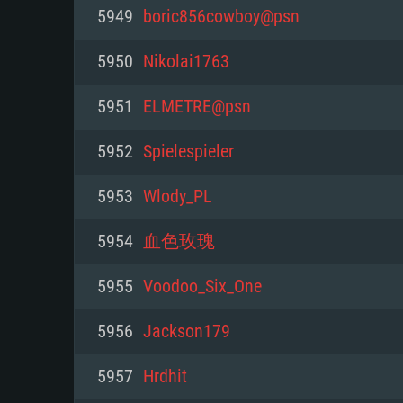
PC
5949
boric856cowboy@psn
5950
Nikolai1763
최소사양
최소사양
최소사양
5951
ELMETRE@psn
운영체제: Windows 10 (64 bit)
운영체제: Mac OS Big Sur 11.0
운영체제: 64bit Linux 중 최신 
5952
Spielespieler
프로세서: 2.2 GHz 듀얼코어 이
프로세서: 최소 2.2 GHz의 Core i5 
프로세서: 2.4 GHz 듀얼코어
5953
Wlody_PL
원하지 않습니다)
메모리: 4GB
메모리: 4 GB
5954
血色玫瑰
메모리: 6 GB
그래픽 카드: DirectX 11 이상을
그래픽 카드: Vulkan 을 지원하
5955
Voodoo_Six_One
Radeon 77XX / NVIDIA GeForc
그래픽 카드: Metal 을 지원하는 Intel
이버를 지원하는 NVIDIA 660 (
5956
Jackson179
해상도: 720p
(Mac), 혹은 이와 비슷한 성능을
와 동급의 성능을 가지며 최신 
의 AMD/Nvidia. 최소 해상도: 72
지원하는 AMD (6개월 미만; 최
5957
Hrdhit
네트워크: 브로드밴드 인터넷
720p)