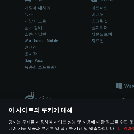
게임에 대하여
파트너십
뉴스
비디오
개발자 노트
스크린샷
군사 장비
월페이퍼
질문과 답변
사운드트랙
War Thunder Mobile
자료집
변경점
초대장
Gaijin Pass
유용한 소프트웨어
이 사이트의 쿠키에 대해
게임 에서 어떠한 현실의 무기나 차량을 묘사하는 것은 무기 
당사는 쿠키를 사용하여 사이트 성능 및 사용에 대한 정보를 수집 및
© 2011—2026 Gaijin Games Kft. All trademarks, logos and brand na
디어 기능 제공과 콘텐츠 및 광고를 개선 및 맞춤화합니다.
더 알아
이용 약관
이용 약관