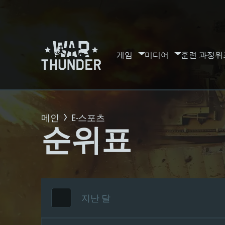
게임
미디어
훈련 과정
워
메인
E-스포츠
순위표
지난 달