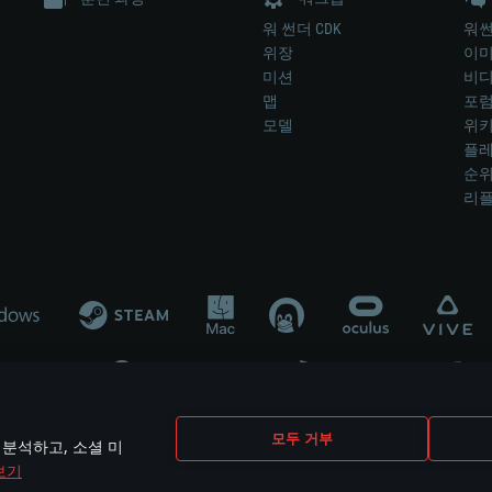
워 썬더 CDK
워썬
위장
이
미션
비
맵
포
모델
위
플레
순
리
개발 업체나 장비 제조 업체가 게임 개발 후원 또는 홍보에 참여하지 않습니
모두 거부
 분석하고, 소셜 미
mes are the property of their respective owners.
보기
개인정보 정책