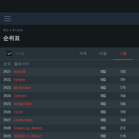
메인
E-스포츠
순위표
아케
리얼
시뮬
지난 달
순위
플레이어
3921
konorRF
102
150
3922
hymnds
102
191
시스템 요구사항
3923
Mr-Winston
102
175
3924
Zarhoon
102
166
PC
MAC
3925
willian1038
102
186
Linux
3926
corvit
102
195
최소사양
최소사양
최소사양
3927
Lovely Allen
102
168
운영체제: Windows 10 (64 bit)
운영체제: Mac OS Big Sur 11.0
운영체제: 64bit Linux 중 최신 버전
3928
Комиссар_Жибер_
102
212
3929
猫梨晴川_Official
102
119
프로세서: 2.2 GHz 듀얼코어 이상
프로세서: 최소 2.2 GHz의 Core i5 (Intel Xeon 은 지원하지 않습니다)
프로세서: 2.4 GHz 듀얼코어