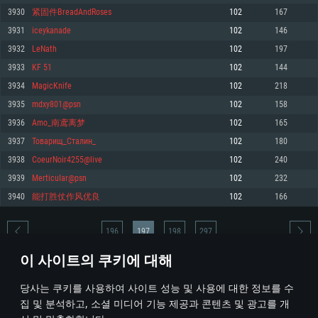
3930
紧固件BreadAndRoses
102
167
메모리: 4GB
메모리: 6 GB
메모리: 4 GB
3931
iceykanade
102
146
그래픽 카드: DirectX 11 이상을 지원하는 AMD Radeon 77XX / NVIDIA
그래픽 카드: Metal 을 지원하는 Intel Iris Pro 5200 (Mac), 혹은 이와 비슷한 성
그래픽 카드: Vulkan 을 지원하고, 최신 그래픽 드라이버를 지원하는 NVIDIA
GeForce GT 660. 최소 사양 해상도: 720p
능을 가지는 Mac 버전의 AMD/Nvidia. 최소 해상도: 720p
660 (6개월 미만) 혹은 그와 동급의 성능을 가지며 최신 그래픽 드라이버를 지
3932
LeNath
102
197
원하는 AMD (6개월 미만; 최소사양 지원 해상도 720p)
네트워크: 브로드밴드 인터넷
네트워크: 브로드밴드 인터넷
3933
KF 51
102
144
네트워크: 브로드밴드 인터넷
여유 저장 공간: 22.1 GB (최소 클라이언트)
여유 저장 공간: 22.1 GB (최소 클라이언트)
3934
MagicKnife
102
218
여유 저장 공간: 22.1 GB (최소 클라이언트)
3935
mdxy801@psn
102
158
권장 사양
권장 사양
권장 사양
3936
Amo_南鸢离梦
102
165
운영체제: Windows 10/11 (64 bit)
운영체제: Mac OS Big Sur 11.0
운영체제: Ubuntu 20.04 64bit
3937
Товарищ_Сталин_
102
180
프로세서: Intel Core i5 또는 Ryzen 5 3600 이상
프로세서: Core i7 (Intel Xeon 은 지원하지 않습니다)
3938
CoeurNoir4255@live
102
240
프로세서: Intel Core i7
메모리: 16 GB 이상
메모리: 8 GB
3939
MerticuIar@psn
102
232
메모리: 16 GB
그래픽 카드: DirectX 11 이상을 지원하는 Nvidia GeForce 1060, 또는 AMD RX
그래픽 카드: Metal을 지원하는 Radeon Vega II 이상
3940
能打胜仗作风优良
102
166
570 혹은 그 이상
그래픽 카드: Vulkan 을 지원하고, 최신 그래픽 드라이버를 지원하는 NVIDIA
네트워크: 브로드밴드 인터넷
1060 (6개월 미만) 혹은 그와 동급의 성능을 가지며 최신 그래픽 드라이버를
네트워크: 브로드밴드 인터넷
지원하는 AMD RX 570 (6개월 미만; 최소사양 지원 해상도 720p) 이상
여유 저장 공간: 62.2 GB (전체 클라이언트)
196
197
198
297
여유 저장 공간: 62.2 GB (전체 클라이언트)
네트워크: 브로드밴드 인터넷
이 사이트의 쿠키에 대해
여유 저장 공간: 62.2 GB (전체 클라이언트)
* 순위표는 매일 1회 갱신됩니다
당사는 쿠키를 사용하여 사이트 성능 및 사용에 대한 정보를 수
집 및 분석하고, 소셜 미디어 기능 제공과 콘텐츠 및 광고를 개