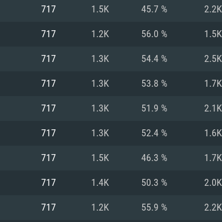
MAC
717
1.5K
45.7 %
2.2K
717
1.2K
56.0 %
1.5K
권장 사양
권장 사양
권장 사양
717
1.3K
54.4 %
2.5K
버전
운영체제: Windows 1
운영체제: Mac OS B
운영체제: Ubuntu 20
717
1.3K
53.8 %
1.7K
상
(Intel Xeon 은 지
프로세서: Intel Co
프로세서: Core i7
프로세서: Intel Cor
717
1.3K
51.9 %
2.1K
다)
메모리: 16 GB 이
메모리: 16 GB
717
1.3K
52.4 %
1.6K
메모리: 8 GB
 지원하는 AMD
고, 최신 그래픽 드라
그래픽 카드: Direc
그래픽 카드: Vul
717
1.5K
46.3 %
1.7K
e GT 660. 최소 사양
 Iris Pro 5200
6개월 미만) 혹은 그
GeForce 1060,
그래픽 카드: Metal
이버를 지원하는 NVI
717
1.4K
50.3 %
2.0K
 가지는 Mac 버전
그래픽 드라이버를
상
와 동급의 성능을
네트워크: 브로드
0p
소사양 지원 해상도
지원하는 AMD RX
717
1.2K
55.9 %
2.2K
네트워크: 브로드
해상도 720p) 이상