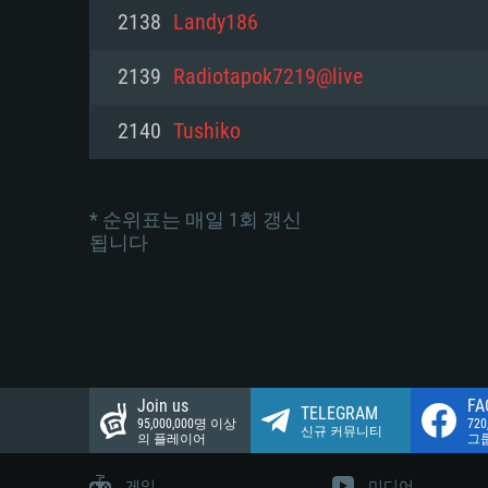
네트워크: 브로드밴드 인터넷
2138
Landy186
여유 저장 공간: 22.1 GB (최소
네트워크: 브로드밴드 인터넷
여유 저장 공간: 22.1 GB (최소
2139
Radiotapok7219@live
여유 저장 공간: 22.1 GB (최소
2140
Tushiko
* 순위표는 매일 1회 갱신
됩니다
Join us
FA
TELEGRAM
95,000,000명 이상
72
신규 커뮤니티
의 플레이어
그
게임
미디어