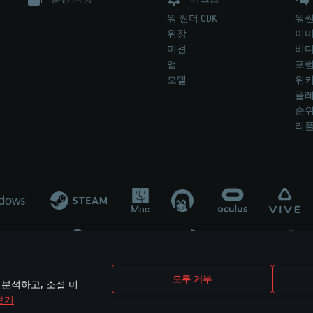
워 썬더 CDK
워썬
위장
이
미션
비
맵
포
모델
위
플레
순
리
개발 업체나 장비 제조 업체가 게임 개발 후원 또는 홍보에 참여하지 않습니
모두 거부
 분석하고, 소셜 미
mes are the property of their respective owners.
보기
개인정보 정책