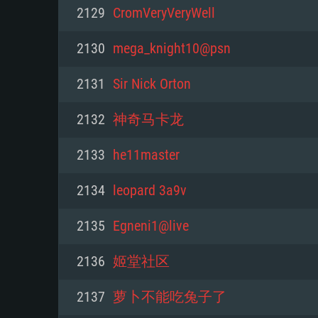
PC
2129
CromVeryVeryWell
2130
mega_knight10@psn
최소사양
최소사양
최소사양
2131
Sir Nick Orton
운영체제: Windows 10 (64 bit)
운영체제: Mac OS Big Sur 11.0
운영체제: 64bit Linux 중 최신 
2132
神奇马卡龙
프로세서: 2.2 GHz 듀얼코어 이
프로세서: 최소 2.2 GHz의 Core i5 
프로세서: 2.4 GHz 듀얼코어
2133
he11master
원하지 않습니다)
메모리: 4GB
메모리: 4 GB
2134
leopard 3a9v
메모리: 6 GB
그래픽 카드: DirectX 11 이상을
그래픽 카드: Vulkan 을 지원하
2135
Egneni1@live
Radeon 77XX / NVIDIA GeForc
그래픽 카드: Metal 을 지원하는 Intel
이버를 지원하는 NVIDIA 660 (
2136
姬堂社区
해상도: 720p
(Mac), 혹은 이와 비슷한 성능을
와 동급의 성능을 가지며 최신 
의 AMD/Nvidia. 최소 해상도: 72
지원하는 AMD (6개월 미만; 최
2137
萝卜不能吃兔子了
네트워크: 브로드밴드 인터넷
720p)