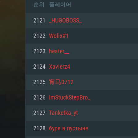
순위
플레이어
2121
_HUGOBOSS_
2122
Wolix#1
2123
heater__
2124
Xavierz4
2125
宵马0712
2126
ImStuckStepBro_
2127
Tanketka_yt
2128
буря в пустыне