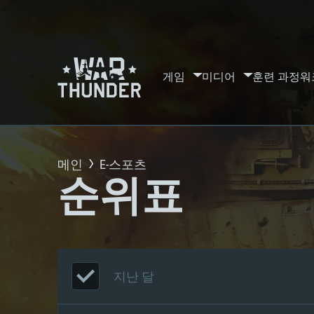
게임
미디어
훈련 과정
워
메인
E-스포츠
순위표
지난 달