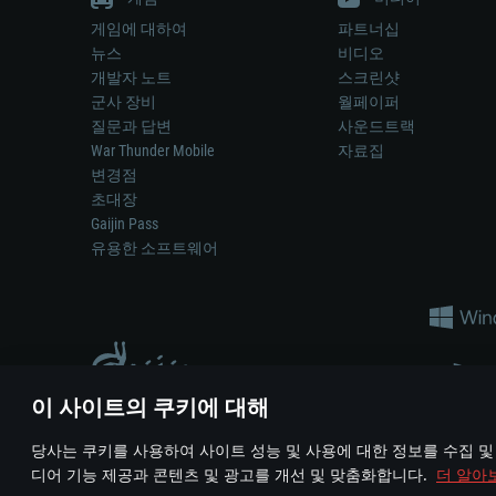
게임에 대하여
파트너십
뉴스
비디오
개발자 노트
스크린샷
군사 장비
월페이퍼
질문과 답변
사운드트랙
War Thunder Mobile
자료집
변경점
초대장
Gaijin Pass
유용한 소프트웨어
이 사이트의 쿠키에 대해
게임 에서 어떠한 현실의 무기나 차량을 묘사하는 것은 무기 
당사는 쿠키를 사용하여 사이트 성능 및 사용에 대한 정보를 수집 및
© 2011—2026 Gaijin Games Kft. All trademarks, logos and brand na
디어 기능 제공과 콘텐츠 및 광고를 개선 및 맞춤화합니다.
더 알아
이용 약관
이용 약관