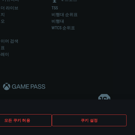
더 라이브
TSS
미지
비행대 순위표
디오
비행대
럼
WTCS 순위표
키
이어 검색
위표
플레이
다..
모든 쿠키 허용
쿠키 설정
쿠키 설정
고객 지원