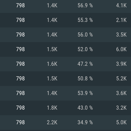
MAC
798
1.4K
56.9 %
4.1K
798
1.4K
55.3 %
2.1K
권장 사양
권장 사양
권장 사양
798
1.4K
56.0 %
3.5K
버전
운영체제: Windows 1
운영체제: Mac OS B
운영체제: Ubuntu 20
798
1.5K
52.0 %
6.0K
상
(Intel Xeon 은 지
프로세서: Intel Co
프로세서: Core i7
프로세서: Intel Cor
798
1.6K
47.2 %
3.9K
다)
메모리: 16 GB 이
메모리: 16 GB
798
1.5K
50.8 %
5.2K
메모리: 8 GB
 지원하는 AMD
고, 최신 그래픽 드라
그래픽 카드: Direc
그래픽 카드: Vul
798
1.4K
53.9 %
3.6K
e GT 660. 최소 사양
 Iris Pro 5200
6개월 미만) 혹은 그
GeForce 1060,
그래픽 카드: Metal
이버를 지원하는 NVI
798
1.8K
43.0 %
3.2K
 가지는 Mac 버전
그래픽 드라이버를
상
와 동급의 성능을
네트워크: 브로드
0p
소사양 지원 해상도
지원하는 AMD RX
798
2.2K
34.9 %
5.0K
네트워크: 브로드
해상도 720p) 이상