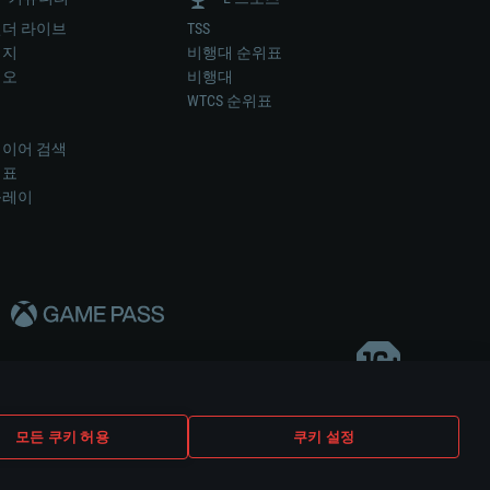
더 라이브
TSS
미지
비행대 순위표
디오
비행대
럼
WTCS 순위표
키
이어 검색
위표
플레이
다..
모든 쿠키 허용
쿠키 설정
쿠키 설정
고객 지원