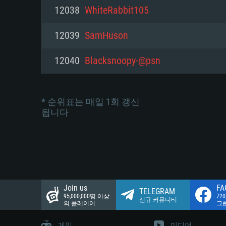
네트워크: 브로드밴드 인터넷
12038
WhiteRabbit105
여유 저장 공간: 22.1 GB (최소
네트워크: 브로드밴드 인터넷
여유 저장 공간: 22.1 GB (최소
12039
SamHuson
여유 저장 공간: 22.1 GB (최소
12040
Blacksnoopy-@psn
* 순위표는 매일 1회 갱신
됩니다
Join us
FA
TELEGRAM
95,000,000명 이상
72
신규 커뮤니티
의 플레이어
그
게임
미디어