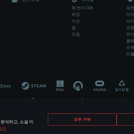
워 썬더 CDK
워썬
위장
이
미션
비
맵
포
모델
위
플레
순
리
개발 업체나 장비 제조 업체가 게임 개발 후원 또는 홍보에 참여하지 않습니
모두 거부
 분석하고, 소셜 미
mes are the property of their respective owners.
보기
개인정보 정책