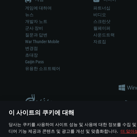
게임에 대하여
파트너십
뉴스
비디오
개발자 노트
스크린샷
군사 장비
월페이퍼
질문과 답변
사운드트랙
War Thunder Mobile
자료집
변경점
초대장
Gaijin Pass
유용한 소프트웨어
이 사이트의 쿠키에 대해
게임 에서 어떠한 현실의 무기나 차량을 묘사하는 것은 무기 
당사는 쿠키를 사용하여 사이트 성능 및 사용에 대한 정보를 수집 및
© 2011—2026 Gaijin Games Kft. All trademarks, logos and brand na
디어 기능 제공과 콘텐츠 및 광고를 개선 및 맞춤화합니다.
더 알아
이용 약관
이용 약관