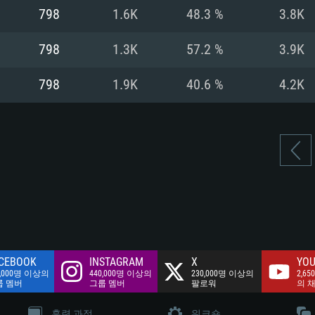
여유 저장 공간: 62
798
1.6K
48.3 %
3.8K
 클라이언트)
여유 저장 공간: 62
네트워크: 브로드
 클라이언트)
798
1.3K
57.2 %
3.9K
 클라이언트)
여유 저장 공간: 62
798
1.9K
40.6 %
4.2K
CEBOOK
INSTAGRAM
X
YOU
0,000명 이상의
440,000명 이상의
230,000명 이상의
2,65
룹 멤버
그룹 멤버
팔로워
의 
훈련 과정
워크숍