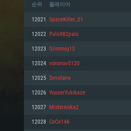
순위
플레이어
12021
SpaceKiller_01
12022
Palo982palo
12023
Grimmig13
12024
voronov5120
12025
Devolano
12026
YouseiYukikaze
12027
MisterAnka2
12028
CeCe146