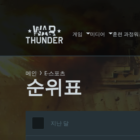
게임
미디어
훈련 과정
워
메인
E-스포츠
순위표
지난 달