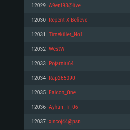
PC
12029
A9ent93@live
12030
Repent X Believe
최소사양
최소사양
최소사양
12031
Timekiller_No1
운영체제: Windows 10 (64 bit)
운영체제: Mac OS Big Sur 11.0
운영체제: 64bit Linux 중 최신 
12032
WestW
프로세서: 2.2 GHz 듀얼코어 이
프로세서: 최소 2.2 GHz의 Core i5 
프로세서: 2.4 GHz 듀얼코어
12033
Pojarniu64
원하지 않습니다)
메모리: 4GB
메모리: 4 GB
12034
Rap265090
메모리: 6 GB
그래픽 카드: DirectX 11 이상을
그래픽 카드: Vulkan 을 지원하
12035
Falcon_One
Radeon 77XX / NVIDIA GeForc
그래픽 카드: Metal 을 지원하는 Intel
이버를 지원하는 NVIDIA 660 (
12036
Ayhan_Tr_06
해상도: 720p
(Mac), 혹은 이와 비슷한 성능을
와 동급의 성능을 가지며 최신 
의 AMD/Nvidia. 최소 해상도: 72
지원하는 AMD (6개월 미만; 최
12037
xiscoj44@psn
네트워크: 브로드밴드 인터넷
720p)