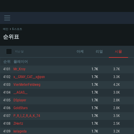
메인
E-스포츠
순위표
아케
리얼
시뮬
지난 달
순위
플레이어
4101
Mr_Kroy
1.7K
3.7K
4102
x__GRAY_CAT__x@psn
1.7K
3.3K
시스템 요구사항
4103
VierMeterFeldweg
1.7K
4.2K
4104
__AGAS__
1.7K
3.0K
PC
MAC
4105
DSplayer
1.7K
2.8K
Linux
4106
GoldStars
1.7K
2.8K
최소사양
최소사양
최소사양
4107
P_R_I_Z_R_A_K_74
1.7K
3.5K
운영체제: Windows 10 (64 bit)
운영체제: Mac OS Big Sur 11.0
운영체제: 64bit Linux 중 최신 버전
4108
ZHertz
1.7K
2.5K
4109
kelageda
1.7K
3.2K
프로세서: 2.2 GHz 듀얼코어 이상
프로세서: 최소 2.2 GHz의 Core i5 (Intel Xeon 은 지원하지 않습니다)
프로세서: 2.4 GHz 듀얼코어