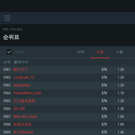
메인
E-스포츠
순위표
아케
리얼
시뮬
지난 달
순위
플레이어
5981
航行天下
576
1.2K
5982
LuckyLuke_73
576
1.2K
시스템 요구사항
5983
qingzhiwan
576
1.2K
5984
PersianMarty_UwU
576
1.1K
PC
MAC
5985
月之森圣素世
576
1.2K
Linux
5986
QIU YUE
576
1.3K
최소사양
최소사양
최소사양
5987
Mike Harry Hunt
575
1.0K
운영체제: Windows 10 (64 bit)
운영체제: Mac OS Big Sur 11.0
운영체제: 64bit Linux 중 최신 버전
5988
哈基米没米
575
1.0K
5989
Mr_Potato#4
575
1.4K
프로세서: 2.2 GHz 듀얼코어 이상
프로세서: 최소 2.2 GHz의 Core i5 (Intel Xeon 은 지원하지 않습니다)
프로세서: 2.4 GHz 듀얼코어