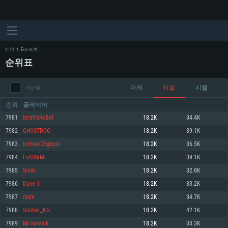
메인
E-스포츠
순위표
아케
리얼
시뮬
지난 달
순위
플레이어
7981
birdVoRoBeI
18.2K
34.4K
7982
GHOSTDOG
18.2K
39.1K
시스템 요구사항
7983
tomrec25@psn
18.2K
36.5K
7984
EvAlRaMi
18.2K
39.1K
PC
MAC
7985
Smib
18.2K
32.8K
Linux
7986
Dave_l
18.2K
33.2K
최소사양
최소사양
최소사양
7987
rysm
18.2K
34.7K
운영체제: Windows 10 (64 bit)
운영체제: Mac OS Big Sur 11.0
운영체제: 64bit Linux 중 최신 버전
7988
Soldier_KG
18.2K
42.1K
7989
Mr karasik
18.2K
34.3K
프로세서: 2.2 GHz 듀얼코어 이상
프로세서: 최소 2.2 GHz의 Core i5 (Intel Xeon 은 지원하지 않습니다)
프로세서: 2.4 GHz 듀얼코어