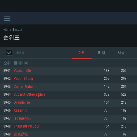
메인
E-스포츠
순위표
아케
리얼
시뮬
지난 달
순위
플레이어
3941
Vatman686
183
259
3942
Pilot__81ung
207
293
시스템 요구사항
3943
Cipher_Galm_
142
201
3944
SubarcticStew2@live
373
528
PC
MAC
3945
Dvandalise
154
218
Linux
3946
Xasashik
77
109
최소사양
최소사양
최소사양
3947
legamer457
77
109
운영체제: Windows 10 (64 bit)
운영체제: Mac OS Big Sur 11.0
운영체제: 64bit Linux 중 최신 버전
3948
Thèm Bú Vú LoLi
154
218
3949
德克萨斯
77
109
프로세서: 2.2 GHz 듀얼코어 이상
프로세서: 최소 2.2 GHz의 Core i5 (Intel Xeon 은 지원하지 않습니다)
프로세서: 2.4 GHz 듀얼코어