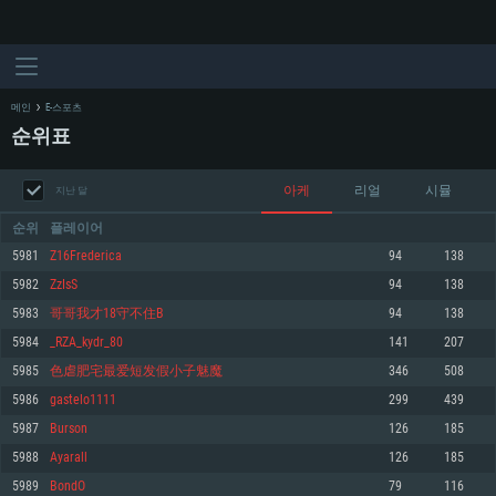
메인
E-스포츠
순위표
아케
리얼
시뮬
지난 달
순위
플레이어
5981
Z16Frederica
94
138
5982
ZzIsS
94
138
시스템 요구사항
5983
哥哥我才18守不住B
94
138
5984
_RZA_kydr_80
141
207
PC
MAC
5985
色虐肥宅最爱短发假小子魅魔
346
508
Linux
5986
gastelo1111
299
439
최소사양
최소사양
최소사양
5987
Burson
126
185
운영체제: Windows 10 (64 bit)
운영체제: Mac OS Big Sur 11.0
운영체제: 64bit Linux 중 최신 버전
5988
Ayarall
126
185
5989
BondO
79
116
프로세서: 2.2 GHz 듀얼코어 이상
프로세서: 최소 2.2 GHz의 Core i5 (Intel Xeon 은 지원하지 않습니다)
프로세서: 2.4 GHz 듀얼코어