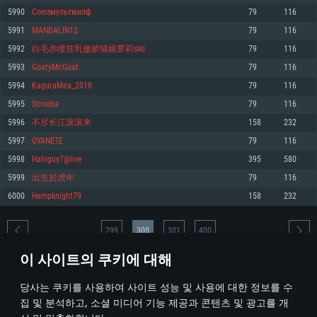
5990
Союзмультмилф
79
116
메모리: 4GB
메모리: 6 GB
메모리: 4 GB
5991
MANDALIN12
79
116
그래픽 카드: DirectX 11 이상을 지원하는 AMD Radeon 77XX / NVIDIA
그래픽 카드: Metal 을 지원하는 Intel Iris Pro 5200 (Mac), 혹은 이와 비슷한 성
그래픽 카드: Vulkan 을 지원하고, 최신 그래픽 드라이버를 지원하는 NVIDIA
GeForce GT 660. 최소 사양 해상도: 720p
능을 가지는 Mac 버전의 AMD/Nvidia. 최소 해상도: 720p
660 (6개월 미만) 혹은 그와 동급의 성능을 가지며 최신 그래픽 드라이버를 지
5992
白毛赤瞳贫乳傲娇猫娘萝莉siki
79
116
원하는 AMD (6개월 미만; 최소사양 지원 해상도 720p)
네트워크: 브로드밴드 인터넷
네트워크: 브로드밴드 인터넷
5993
GoatyMcGoat
79
116
네트워크: 브로드밴드 인터넷
여유 저장 공간: 22.1 GB (최소 클라이언트)
여유 저장 공간: 22.1 GB (최소 클라이언트)
5994
KaguraMea_2018
79
116
여유 저장 공간: 22.1 GB (최소 클라이언트)
5995
Strooba
79
116
권장 사양
권장 사양
권장 사양
5996
不尽长江滚滚来
158
232
운영체제: Windows 10/11 (64 bit)
운영체제: Mac OS Big Sur 11.0
운영체제: Ubuntu 20.04 64bit
5997
OYANETE
79
116
프로세서: Intel Core i5 또는 Ryzen 5 3600 이상
프로세서: Core i7 (Intel Xeon 은 지원하지 않습니다)
5998
HaIoguy7@live
395
580
프로세서: Intel Core i7
메모리: 16 GB 이상
메모리: 8 GB
5999
出生於虎年
79
116
메모리: 16 GB
그래픽 카드: DirectX 11 이상을 지원하는 Nvidia GeForce 1060, 또는 AMD RX
그래픽 카드: Metal을 지원하는 Radeon Vega II 이상
6000
Hempknight79
158
232
570 혹은 그 이상
그래픽 카드: Vulkan 을 지원하고, 최신 그래픽 드라이버를 지원하는 NVIDIA
네트워크: 브로드밴드 인터넷
1060 (6개월 미만) 혹은 그와 동급의 성능을 가지며 최신 그래픽 드라이버를
네트워크: 브로드밴드 인터넷
지원하는 AMD RX 570 (6개월 미만; 최소사양 지원 해상도 720p) 이상
여유 저장 공간: 62.2 GB (전체 클라이언트)
299
300
301
400
여유 저장 공간: 62.2 GB (전체 클라이언트)
네트워크: 브로드밴드 인터넷
이 사이트의 쿠키에 대해
여유 저장 공간: 62.2 GB (전체 클라이언트)
* 순위표는 매일 1회 갱신됩니다
당사는 쿠키를 사용하여 사이트 성능 및 사용에 대한 정보를 수
집 및 분석하고, 소셜 미디어 기능 제공과 콘텐츠 및 광고를 개