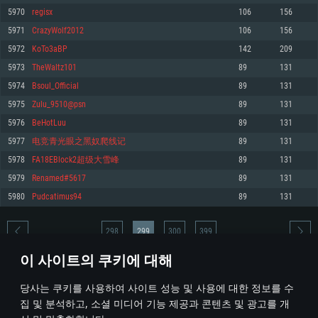
5970
regisx
106
156
메모리: 4GB
메모리: 6 GB
메모리: 4 GB
5971
CrazyWolf2012
106
156
그래픽 카드: DirectX 11 이상을 지원하는 AMD Radeon 77XX / NVIDIA
그래픽 카드: Metal 을 지원하는 Intel Iris Pro 5200 (Mac), 혹은 이와 비슷한 성
그래픽 카드: Vulkan 을 지원하고, 최신 그래픽 드라이버를 지원하는 NVIDIA
GeForce GT 660. 최소 사양 해상도: 720p
능을 가지는 Mac 버전의 AMD/Nvidia. 최소 해상도: 720p
660 (6개월 미만) 혹은 그와 동급의 성능을 가지며 최신 그래픽 드라이버를 지
5972
KoTo3aBP
142
209
원하는 AMD (6개월 미만; 최소사양 지원 해상도 720p)
네트워크: 브로드밴드 인터넷
네트워크: 브로드밴드 인터넷
5973
TheWaltz101
89
131
네트워크: 브로드밴드 인터넷
여유 저장 공간: 22.1 GB (최소 클라이언트)
여유 저장 공간: 22.1 GB (최소 클라이언트)
5974
Bsoul_Official
89
131
여유 저장 공간: 22.1 GB (최소 클라이언트)
5975
Zulu_9510@psn
89
131
권장 사양
권장 사양
권장 사양
5976
BeHotLuu
89
131
운영체제: Windows 10/11 (64 bit)
운영체제: Mac OS Big Sur 11.0
운영체제: Ubuntu 20.04 64bit
5977
电竞青光眼之黑奴爬线记
89
131
프로세서: Intel Core i5 또는 Ryzen 5 3600 이상
프로세서: Core i7 (Intel Xeon 은 지원하지 않습니다)
5978
FA18EBlock2超级大雪峰
89
131
프로세서: Intel Core i7
메모리: 16 GB 이상
메모리: 8 GB
5979
Renamed#5617
89
131
메모리: 16 GB
그래픽 카드: DirectX 11 이상을 지원하는 Nvidia GeForce 1060, 또는 AMD RX
그래픽 카드: Metal을 지원하는 Radeon Vega II 이상
5980
Pudcatimus94
89
131
570 혹은 그 이상
그래픽 카드: Vulkan 을 지원하고, 최신 그래픽 드라이버를 지원하는 NVIDIA
네트워크: 브로드밴드 인터넷
1060 (6개월 미만) 혹은 그와 동급의 성능을 가지며 최신 그래픽 드라이버를
네트워크: 브로드밴드 인터넷
지원하는 AMD RX 570 (6개월 미만; 최소사양 지원 해상도 720p) 이상
여유 저장 공간: 62.2 GB (전체 클라이언트)
298
299
300
399
여유 저장 공간: 62.2 GB (전체 클라이언트)
네트워크: 브로드밴드 인터넷
이 사이트의 쿠키에 대해
여유 저장 공간: 62.2 GB (전체 클라이언트)
* 순위표는 매일 1회 갱신됩니다
당사는 쿠키를 사용하여 사이트 성능 및 사용에 대한 정보를 수
집 및 분석하고, 소셜 미디어 기능 제공과 콘텐츠 및 광고를 개