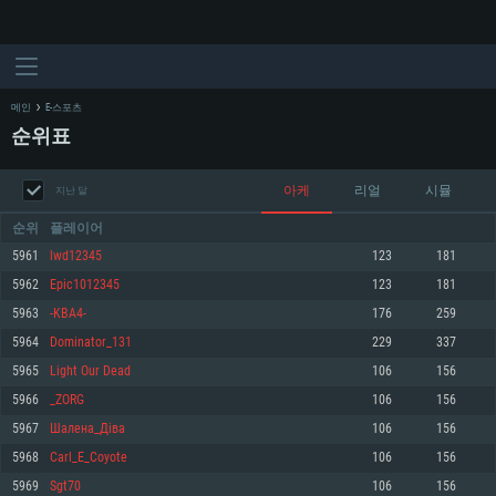
메인
E-스포츠
순위표
아케
리얼
시뮬
지난 달
순위
플레이어
5961
lwd12345
123
181
5962
Epic1012345
123
181
시스템 요구사항
5963
-KBA4-
176
259
5964
Dominator_131
229
337
PC
MAC
5965
Light Our Dead
106
156
Linux
5966
_ZORG
106
156
최소사양
최소사양
최소사양
5967
Шaлена_Дівa
106
156
운영체제: Windows 10 (64 bit)
운영체제: Mac OS Big Sur 11.0
운영체제: 64bit Linux 중 최신 버전
5968
Carl_E_Coyote
106
156
5969
Sgt70
106
156
프로세서: 2.2 GHz 듀얼코어 이상
프로세서: 최소 2.2 GHz의 Core i5 (Intel Xeon 은 지원하지 않습니다)
프로세서: 2.4 GHz 듀얼코어