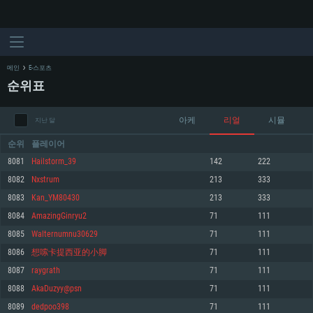
메인
E-스포츠
순위표
아케
리얼
시뮬
지난 달
순위
플레이어
8081
Hailstorm_39
142
222
8082
Nxstrum
213
333
시스템 요구사항
8083
Kan_YM80430
213
333
8084
AmazingGinryu2
71
111
PC
MAC
8085
Walternumnu30629
71
111
Linux
8086
想嗦卡提西亚的小脚
71
111
최소사양
최소사양
최소사양
8087
raygrath
71
111
운영체제: Windows 10 (64 bit)
운영체제: Mac OS Big Sur 11.0
운영체제: 64bit Linux 중 최신 버전
8088
AkaDuzyy@psn
71
111
8089
dedpoo398
71
111
프로세서: 2.2 GHz 듀얼코어 이상
프로세서: 최소 2.2 GHz의 Core i5 (Intel Xeon 은 지원하지 않습니다)
프로세서: 2.4 GHz 듀얼코어