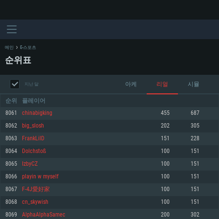
메인
E-스포츠
순위표
아케
리얼
시뮬
지난 달
순위
플레이어
8061
chinabigking
455
687
8062
big_slosh
202
305
시스템 요구사항
8063
FrankLilD
151
228
8064
Dolchstoß
100
151
PC
MAC
8065
IzbyCZ
100
151
Linux
8066
playin w myself
100
151
최소사양
최소사양
최소사양
8067
F-4J愛好家
100
151
운영체제: Windows 10 (64 bit)
운영체제: Mac OS Big Sur 11.0
운영체제: 64bit Linux 중 최신 버전
8068
cn_skywish
100
151
8069
AlphaAlphaSamec
200
302
프로세서: 2.2 GHz 듀얼코어 이상
프로세서: 최소 2.2 GHz의 Core i5 (Intel Xeon 은 지원하지 않습니다)
프로세서: 2.4 GHz 듀얼코어