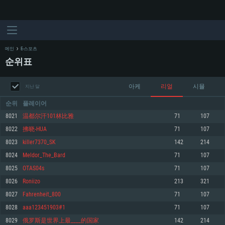
메인
E-스포츠
순위표
아케
리얼
시뮬
지난 달
순위
플레이어
8021
温都尔汗101林比雅
71
107
8022
拂晓-HUA
71
107
시스템 요구사항
8023
killer7370_SK
142
214
8024
Meldor_The_Bard
71
107
PC
MAC
8025
OTAS04s
71
107
Linux
8026
Roniizo
213
321
최소사양
최소사양
최소사양
8027
Fahrenheit_800
71
107
운영체제: Windows 10 (64 bit)
운영체제: Mac OS Big Sur 11.0
운영체제: 64bit Linux 중 최신 버전
8028
aaa123451903#1
71
107
8029
俄罗斯是世界上最____的国家
142
214
프로세서: 2.2 GHz 듀얼코어 이상
프로세서: 최소 2.2 GHz의 Core i5 (Intel Xeon 은 지원하지 않습니다)
프로세서: 2.4 GHz 듀얼코어