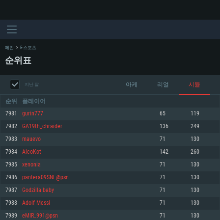
메인
E-스포츠
순위표
아케
리얼
시뮬
지난 달
순위
플레이어
7981
gurin777
65
119
7982
GA19th_chraider
136
249
시스템 요구사항
7983
mauevo
71
130
7984
AlcoKot
142
260
PC
MAC
7985
xenonia
71
130
Linux
7986
pantera09SNL@psn
71
130
최소사양
최소사양
최소사양
7987
Godzilla baby
71
130
운영체제: Windows 10 (64 bit)
운영체제: Mac OS Big Sur 11.0
운영체제: 64bit Linux 중 최신 버전
7988
Adolf Messi
71
130
7989
eMIR_991@psn
71
130
프로세서: 2.2 GHz 듀얼코어 이상
프로세서: 최소 2.2 GHz의 Core i5 (Intel Xeon 은 지원하지 않습니다)
프로세서: 2.4 GHz 듀얼코어