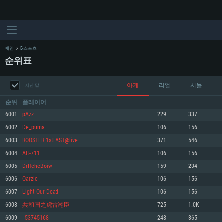
메인
E-스포츠
순위표
아케
리얼
시뮬
지난 달
순위
플레이어
6001
pAzz
229
337
6002
De_puma
106
156
시스템 요구사항
6003
ROOSTER 1stFAST@live
371
546
6004
Alt-711
106
156
PC
MAC
6005
DrHeheBoiw
159
234
Linux
6006
Oarzic
106
156
최소사양
최소사양
최소사양
6007
Light Our Dead
106
156
운영체제: Windows 10 (64 bit)
운영체제: Mac OS Big Sur 11.0
운영체제: 64bit Linux 중 최신 버전
6008
共和国之虎雷瀚臣
725
1.0K
6009
_53745168
248
365
프로세서: 2.2 GHz 듀얼코어 이상
프로세서: 최소 2.2 GHz의 Core i5 (Intel Xeon 은 지원하지 않습니다)
프로세서: 2.4 GHz 듀얼코어