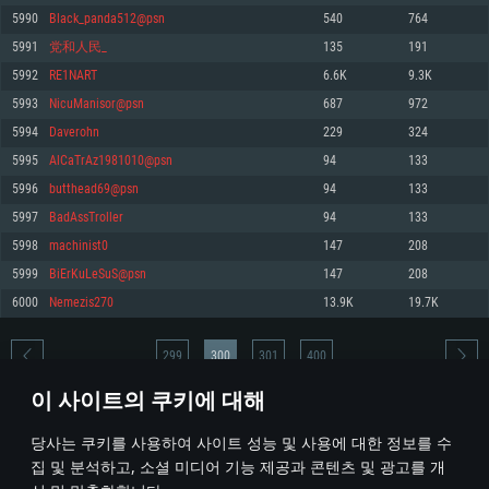
5990
Black_panda512@psn
540
764
메모리: 4GB
메모리: 6 GB
메모리: 4 GB
5991
党和人民_
135
191
그래픽 카드: DirectX 11 이상을 지원하는 AMD Radeon 77XX / NVIDIA
그래픽 카드: Metal 을 지원하는 Intel Iris Pro 5200 (Mac), 혹은 이와 비슷한 성
그래픽 카드: Vulkan 을 지원하고, 최신 그래픽 드라이버를 지원하는 NVIDIA
GeForce GT 660. 최소 사양 해상도: 720p
능을 가지는 Mac 버전의 AMD/Nvidia. 최소 해상도: 720p
660 (6개월 미만) 혹은 그와 동급의 성능을 가지며 최신 그래픽 드라이버를 지
5992
RE1NART
6.6K
9.3K
원하는 AMD (6개월 미만; 최소사양 지원 해상도 720p)
네트워크: 브로드밴드 인터넷
네트워크: 브로드밴드 인터넷
5993
NicuManisor@psn
687
972
네트워크: 브로드밴드 인터넷
여유 저장 공간: 22.1 GB (최소 클라이언트)
여유 저장 공간: 22.1 GB (최소 클라이언트)
5994
Daverohn
229
324
여유 저장 공간: 22.1 GB (최소 클라이언트)
5995
AlCaTrAz1981010@psn
94
133
권장 사양
권장 사양
권장 사양
5996
butthead69@psn
94
133
운영체제: Windows 10/11 (64 bit)
운영체제: Mac OS Big Sur 11.0
운영체제: Ubuntu 20.04 64bit
5997
BadAssTroller
94
133
프로세서: Intel Core i5 또는 Ryzen 5 3600 이상
프로세서: Core i7 (Intel Xeon 은 지원하지 않습니다)
5998
machinist0
147
208
프로세서: Intel Core i7
메모리: 16 GB 이상
메모리: 8 GB
5999
BiErKuLeSuS@psn
147
208
메모리: 16 GB
그래픽 카드: DirectX 11 이상을 지원하는 Nvidia GeForce 1060, 또는 AMD RX
그래픽 카드: Metal을 지원하는 Radeon Vega II 이상
6000
Nemezis270
13.9K
19.7K
570 혹은 그 이상
그래픽 카드: Vulkan 을 지원하고, 최신 그래픽 드라이버를 지원하는 NVIDIA
네트워크: 브로드밴드 인터넷
1060 (6개월 미만) 혹은 그와 동급의 성능을 가지며 최신 그래픽 드라이버를
네트워크: 브로드밴드 인터넷
지원하는 AMD RX 570 (6개월 미만; 최소사양 지원 해상도 720p) 이상
여유 저장 공간: 62.2 GB (전체 클라이언트)
299
300
301
400
여유 저장 공간: 62.2 GB (전체 클라이언트)
네트워크: 브로드밴드 인터넷
이 사이트의 쿠키에 대해
여유 저장 공간: 62.2 GB (전체 클라이언트)
* 순위표는 매일 1회 갱신됩니다
당사는 쿠키를 사용하여 사이트 성능 및 사용에 대한 정보를 수
집 및 분석하고, 소셜 미디어 기능 제공과 콘텐츠 및 광고를 개