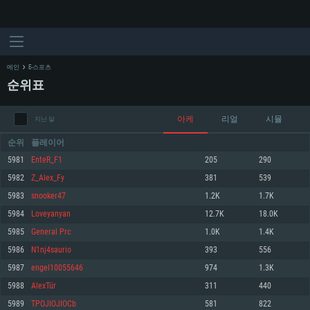
메인
E-스포츠
순위표
아케
리얼
시뮬
지난 달
순위
플레이어
5981
EnteR_F1
205
290
5982
Z_Alex_Fy
381
539
시스템 요구사항
5983
snooker47
1.2K
1.7K
5984
Loveyanyan
12.7K
18.0K
PC
MAC
5985
General Prc
1.0K
1.4K
Linux
5986
N1nj4saurio
393
556
최소사양
최소사양
최소사양
5987
engel10055646
974
1.3K
운영체제: Windows 10 (64 bit)
운영체제: Mac OS Big Sur 11.0
운영체제: 64bit Linux 중 최신 버전
5988
AlexTür
311
440
5989
TPOJIOJIOCb
581
822
프로세서: 2.2 GHz 듀얼코어 이상
프로세서: 최소 2.2 GHz의 Core i5 (Intel Xeon 은 지원하지 않습니다)
프로세서: 2.4 GHz 듀얼코어