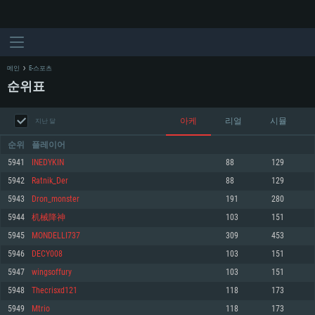
메인
E-스포츠
순위표
아케
리얼
시뮬
지난 달
순위
플레이어
5941
INEDYKIN
88
129
5942
Ratnik_Der
88
129
시스템 요구사항
5943
Dron_monster
191
280
5944
机械降神
103
151
PC
MAC
5945
MONDELLI737
309
453
Linux
5946
DECY008
103
151
최소사양
최소사양
최소사양
5947
wingsoffury
103
151
운영체제: Windows 10 (64 bit)
운영체제: Mac OS Big Sur 11.0
운영체제: 64bit Linux 중 최신 버전
5948
Thecrisxd121
118
173
5949
Mtrio
118
173
프로세서: 2.2 GHz 듀얼코어 이상
프로세서: 최소 2.2 GHz의 Core i5 (Intel Xeon 은 지원하지 않습니다)
프로세서: 2.4 GHz 듀얼코어