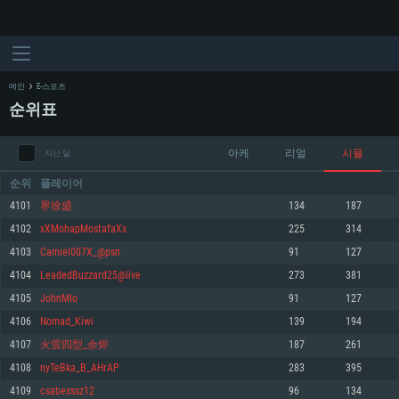
메인
E-스포츠
순위표
아케
리얼
시뮬
지난 달
순위
플레이어
4101
界徐盛
134
187
4102
xXMohapMostafaXx
225
314
시스템 요구사항
4103
Camiel007X_@psn
91
127
4104
LeadedBuzzard25@live
273
381
PC
MAC
4105
JohnMIo
91
127
Linux
4106
Nomad_Kiwi
139
194
최소사양
최소사양
최소사양
4107
火萤四型_余烬
187
261
운영체제: Windows 10 (64 bit)
운영체제: Mac OS Big Sur 11.0
운영체제: 64bit Linux 중 최신 버전
4108
nyTeBka_B_AHrAP
283
395
4109
csabesssz12
96
134
프로세서: 2.2 GHz 듀얼코어 이상
프로세서: 최소 2.2 GHz의 Core i5 (Intel Xeon 은 지원하지 않습니다)
프로세서: 2.4 GHz 듀얼코어