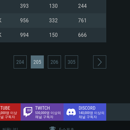
.2 GB (전체 클라이언트)
393
130
244
.2 GB (전체 클라이언트)
밴드 인터넷
K
956
332
761
.2 GB (전체 클라이언트)
K
994
150
666
204
205
206
305
TUBE
TWITCH
DISCORD
0,000명 이상
530,000명 이상의
140,000명 이상의
채널 구독자
채널 구독자
채널 구독자
커뮤니티
E-스포츠