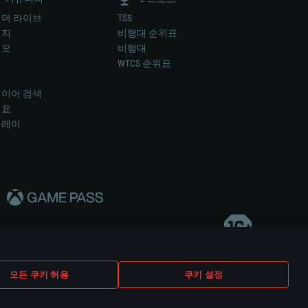
더 라이브
TSS
미지
비행대 순위표
디오
비행대
럼
WTCS 순위표
키
이어 검색
위표
플레이
다..
모든 쿠키 허용
쿠키 설정
쿠키 설정
고객 지원