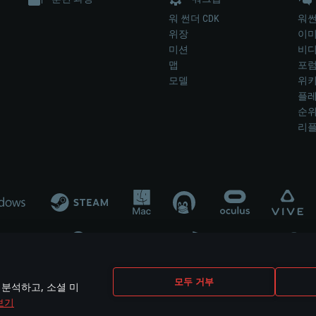
워 썬더 CDK
워썬
위장
이
미션
비
맵
포
모델
위
플레
순
리
개발 업체나 장비 제조 업체가 게임 개발 후원 또는 홍보에 참여하지 않습니
모두 거부
 분석하고, 소셜 미
mes are the property of their respective owners.
보기
개인정보 정책