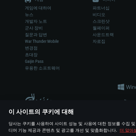
게임에 대하여
파트너십
뉴스
비디오
개발자 노트
스크린샷
군사 장비
월페이퍼
질문과 답변
사운드트랙
War Thunder Mobile
자료집
변경점
초대장
Gaijin Pass
유용한 소프트웨어
이 사이트의 쿠키에 대해
게임 에서 어떠한 현실의 무기나 차량을 묘사하는 것은 무기 
당사는 쿠키를 사용하여 사이트 성능 및 사용에 대한 정보를 수집 및
© 2011—2026 Gaijin Games Kft. All trademarks, logos and brand na
디어 기능 제공과 콘텐츠 및 광고를 개선 및 맞춤화합니다.
더 알아
이용 약관
이용 약관