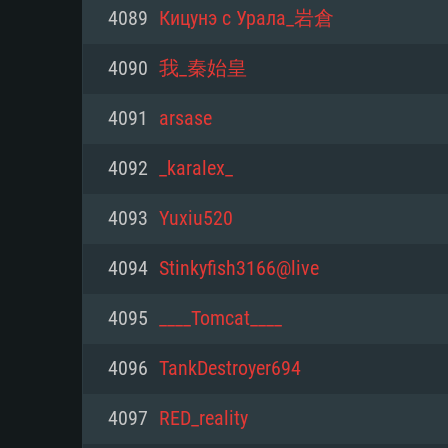
PC
4089
Кицунэ с Урала_岩倉
4090
我_秦始皇
최소사양
최소사양
최소사양
4091
arsase
운영체제: Windows 10 (64 bit)
운영체제: Mac OS Big Sur 11.0
운영체제: 64bit Linux 중 최신 
4092
_karalex_
프로세서: 2.2 GHz 듀얼코어 이
프로세서: 최소 2.2 GHz의 Core i5 
프로세서: 2.4 GHz 듀얼코어
4093
Yuxiu520
원하지 않습니다)
메모리: 4GB
메모리: 4 GB
4094
Stinkyfish3166@live
메모리: 6 GB
그래픽 카드: DirectX 11 이상을
그래픽 카드: Vulkan 을 지원하
4095
____Tomcat____
Radeon 77XX / NVIDIA GeForc
그래픽 카드: Metal 을 지원하는 Intel
이버를 지원하는 NVIDIA 660 (
4096
TankDestroyer694
해상도: 720p
(Mac), 혹은 이와 비슷한 성능을
와 동급의 성능을 가지며 최신 
의 AMD/Nvidia. 최소 해상도: 72
지원하는 AMD (6개월 미만; 최
4097
RED_reality
네트워크: 브로드밴드 인터넷
720p)