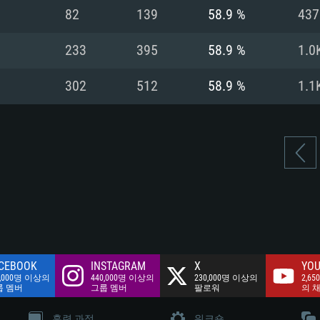
여유 저장 공간: 62
82
139
58.9 %
437
 클라이언트)
여유 저장 공간: 62
네트워크: 브로드
 클라이언트)
233
395
58.9 %
1.0
 클라이언트)
여유 저장 공간: 62
302
512
58.9 %
1.1
CEBOOK
INSTAGRAM
X
YOU
0,000명 이상의
440,000명 이상의
230,000명 이상의
2,65
룹 멤버
그룹 멤버
팔로워
의 
훈련 과정
워크숍