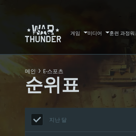
게임
미디어
훈련 과정
워
메인
E-스포츠
순위표
지난 달