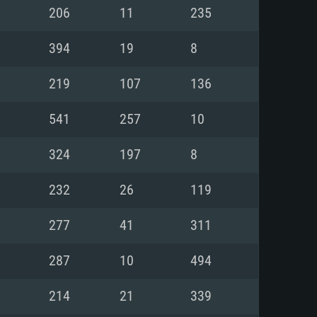
Linux
206
11
235
394
19
8
219
107
136
0/11 (64 bit)
ig Sur 11.0
.04 64bit
541
257
10
re i5 또는 Ryzen 5 3600 이상
 (Intel Xeon 은 지원하지 않습니
e i7
324
197
8
상
232
26
119
tX 11 이상을 지원하는 Nvidia
kan 을 지원하고, 최신 그래픽 드라
277
41
311
 또는 AMD RX 570 혹은 그 이상
을 지원하는 Radeon Vega II 이
DIA 1060 (6개월 미만) 혹은 그
287
10
494
 가지며 최신 그래픽 드라이버를
밴드 인터넷
 570 (6개월 미만; 최소사양 지원
214
21
339
밴드 인터넷