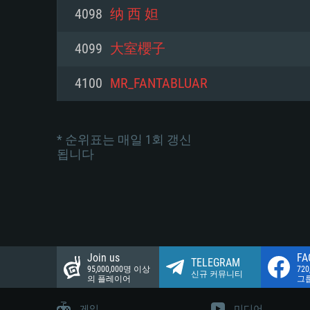
네트워크: 브로드밴드 인터넷
4098
纳 西 妲
여유 저장 공간: 22.1 GB (최소
네트워크: 브로드밴드 인터넷
여유 저장 공간: 22.1 GB (최소
4099
大室櫻子
여유 저장 공간: 22.1 GB (최소
4100
MR_FANTABLUAR
* 순위표는 매일 1회 갱신
됩니다
Join us
FA
TELEGRAM
95,000,000명 이상
72
신규 커뮤니티
의 플레이어
그
게임
미디어