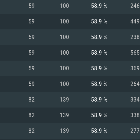
MAC
59
100
58.9 %
246
59
100
58.9 %
449
권장 사양
권장 사양
권장 사양
59
100
58.9 %
238
버전
운영체제: Windows 1
운영체제: Mac OS B
운영체제: Ubuntu 20
59
100
58.9 %
565
상
(Intel Xeon 은 지
프로세서: Intel Co
프로세서: Core i7
프로세서: Intel Cor
59
100
58.9 %
369
다)
메모리: 16 GB 이
메모리: 16 GB
59
100
58.9 %
264
메모리: 8 GB
 지원하는 AMD
고, 최신 그래픽 드라
그래픽 카드: Direc
그래픽 카드: Vul
82
139
58.9 %
334
e GT 660. 최소 사양
 Iris Pro 5200
6개월 미만) 혹은 그
GeForce 1060,
그래픽 카드: Metal
이버를 지원하는 NVI
82
139
58.9 %
338
 가지는 Mac 버전
그래픽 드라이버를
상
와 동급의 성능을
네트워크: 브로드
0p
소사양 지원 해상도
지원하는 AMD RX
82
139
58.9 %
277
네트워크: 브로드
해상도 720p) 이상