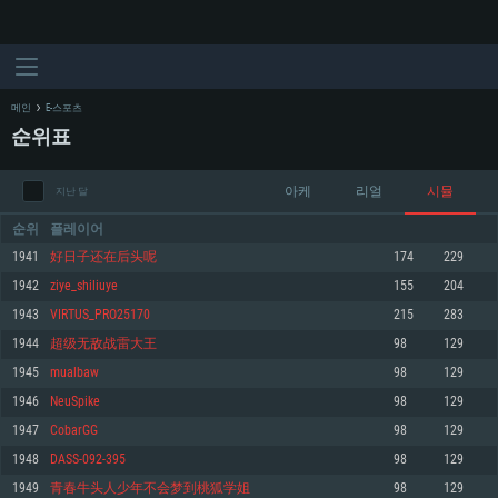
메인
E-스포츠
순위표
아케
리얼
시뮬
지난 달
순위
플레이어
1941
好日子还在后头呢
174
229
1942
ziye_shiliuye
155
204
시스템 요구사항
1943
VIRTUS_PRO25170
215
283
1944
超级无敌战雷大王
98
129
PC
MAC
1945
mualbaw
98
129
Linux
1946
NeuSpike
98
129
최소사양
최소사양
최소사양
1947
CobarGG
98
129
운영체제: Windows 10 (64 bit)
운영체제: Mac OS Big Sur 11.0
운영체제: 64bit Linux 중 최신 버전
1948
DASS-092-395
98
129
1949
青春牛头人少年不会梦到桃狐学姐
98
129
프로세서: 2.2 GHz 듀얼코어 이상
프로세서: 최소 2.2 GHz의 Core i5 (Intel Xeon 은 지원하지 않습니다)
프로세서: 2.4 GHz 듀얼코어