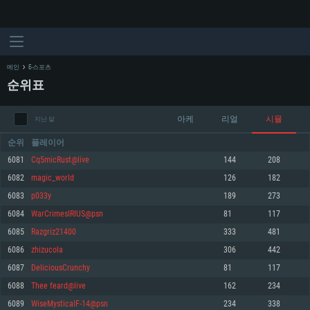
메인
E-스포츠
순위표
아케
리얼
시뮬
지난 달
순위
플레이어
6081
Cq5micRust@live
144
208
6082
magic_world
126
182
시스템 요구사항
6083
p033y
189
273
6084
WarCrimesIRIUS@psn
81
117
PC
MAC
6085
Razgriz21400
333
481
Linux
6086
zhizucola
306
442
최소사양
최소사양
최소사양
6087
DeliciousCrunchy
81
117
운영체제: Windows 10 (64 bit)
운영체제: Mac OS Big Sur 11.0
운영체제: 64bit Linux 중 최신 버전
6088
Thee feard@live
162
234
6089
WiseMysticalF-14@psn
234
338
프로세서: 2.2 GHz 듀얼코어 이상
프로세서: 최소 2.2 GHz의 Core i5 (Intel Xeon 은 지원하지 않습니다)
프로세서: 2.4 GHz 듀얼코어