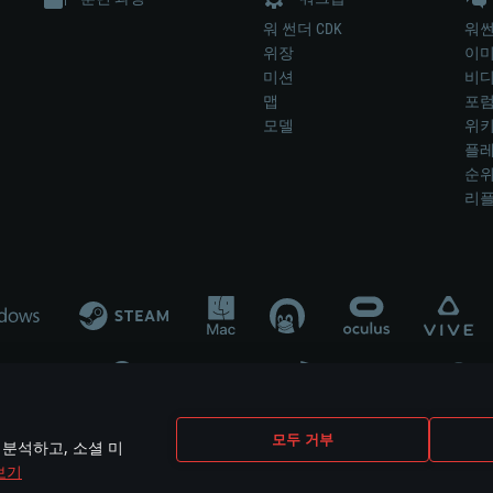
워 썬더 CDK
워썬
위장
이
미션
비
맵
포
모델
위
플레
순
리
개발 업체나 장비 제조 업체가 게임 개발 후원 또는 홍보에 참여하지 않습니
모두 거부
 분석하고, 소셜 미
mes are the property of their respective owners.
보기
개인정보 정책