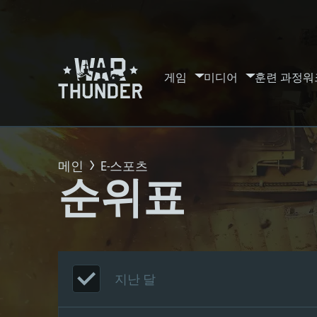
게임
미디어
훈련 과정
워
메인
E-스포츠
순위표
지난 달