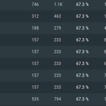
MAC
746
1.1K
67.3 %
312
463
67.3 %
권장 사양
권장 사양
권장 사양
188
279
67.3 %
버전
운영체제: Windows 1
운영체제: Mac OS B
운영체제: Ubuntu 20
157
233
67.3 %
상
(Intel Xeon 은 지
프로세서: Intel Co
프로세서: Core i7
프로세서: Intel Cor
157
233
67.3 %
다)
메모리: 16 GB 이
메모리: 16 GB
157
233
67.3 %
메모리: 8 GB
 지원하는 AMD
고, 최신 그래픽 드라
그래픽 카드: Direc
그래픽 카드: Vul
157
233
67.3 %
e GT 660. 최소 사양
 Iris Pro 5200
6개월 미만) 혹은 그
GeForce 1060,
그래픽 카드: Metal
이버를 지원하는 NVI
157
233
67.3 %
 가지는 Mac 버전
그래픽 드라이버를
상
와 동급의 성능을
네트워크: 브로드
0p
소사양 지원 해상도
지원하는 AMD RX
535
794
67.3 %
네트워크: 브로드
해상도 720p) 이상