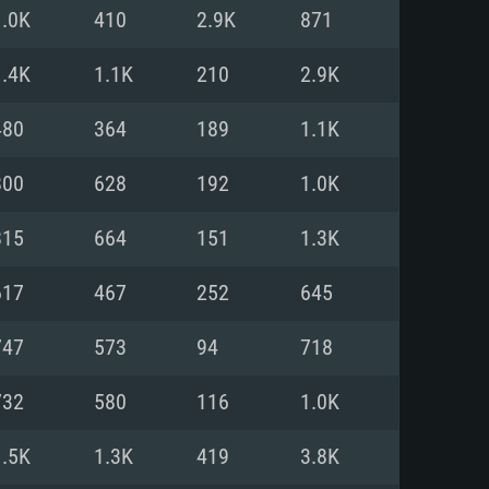
Linux
1.0K
410
2.9K
871
1.4K
1.1K
210
2.9K
480
364
189
1.1K
0/11 (64 bit)
ig Sur 11.0
.04 64bit
800
628
192
1.0K
re i5 또는 Ryzen 5 3600 이상
 (Intel Xeon 은 지원하지 않습니
e i7
815
664
151
1.3K
상
617
467
252
645
tX 11 이상을 지원하는 Nvidia
kan 을 지원하고, 최신 그래픽 드라
747
573
94
718
 또는 AMD RX 570 혹은 그 이상
을 지원하는 Radeon Vega II 이
DIA 1060 (6개월 미만) 혹은 그
732
580
116
1.0K
 가지며 최신 그래픽 드라이버를
밴드 인터넷
 570 (6개월 미만; 최소사양 지원
1.5K
1.3K
419
3.8K
밴드 인터넷