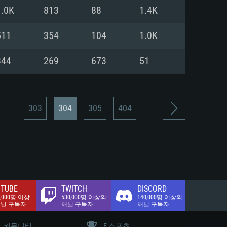
.2 GB (전체 클라이언트)
1.0K
813
88
1.4K
.2 GB (전체 클라이언트)
밴드 인터넷
511
354
104
1.0K
.2 GB (전체 클라이언트)
344
269
673
51
303
304
305
404
TUBE
TWITCH
DISCORD
0,000명 이상
530,000명 이상의
140,000명 이상의
채널 구독자
채널 구독자
채널 구독자
커뮤니티
E-스포츠