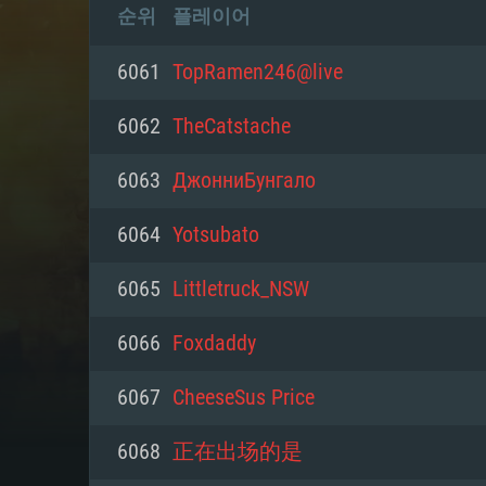
순위
플레이어
6061
TopRamen246@live
6062
TheCatstache
6063
ДжонниБунгало
6064
Yotsubato
6065
Littletruck_NSW
6066
Foxdaddy
6067
CheeseSus Price
6068
正在出场的是