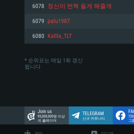
네트워크: 브로드밴드 인터넷
6078
정신이 번쩍 들게 해줄게
여유 저장 공간: 22.1 GB (최소
네트워크: 브로드밴드 인터넷
여유 저장 공간: 22.1 GB (최소
6079
palu1987
여유 저장 공간: 22.1 GB (최소
6080
Kallla_TLT
* 순위표는 매일 1회 갱신
됩니다
Join us
FA
TELEGRAM
95,000,000명 이상
72
신규 커뮤니티
의 플레이어
그
게임
미디어