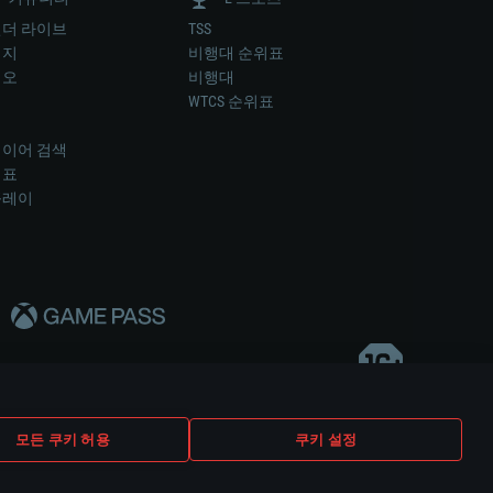
더 라이브
TSS
미지
비행대 순위표
디오
비행대
럼
WTCS 순위표
키
이어 검색
위표
플레이
다..
모든 쿠키 허용
쿠키 설정
쿠키 설정
고객 지원