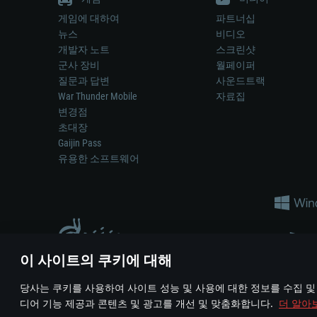
게임에 대하여
파트너십
뉴스
비디오
개발자 노트
스크린샷
군사 장비
월페이퍼
질문과 답변
사운드트랙
War Thunder Mobile
자료집
변경점
초대장
Gaijin Pass
유용한 소프트웨어
이 사이트의 쿠키에 대해
게임 에서 어떠한 현실의 무기나 차량을 묘사하는 것은 무기 
당사는 쿠키를 사용하여 사이트 성능 및 사용에 대한 정보를 수집 및
© 2011—2026 Gaijin Games Kft. All trademarks, logos and brand na
디어 기능 제공과 콘텐츠 및 광고를 개선 및 맞춤화합니다.
더 알아
이용 약관
이용 약관