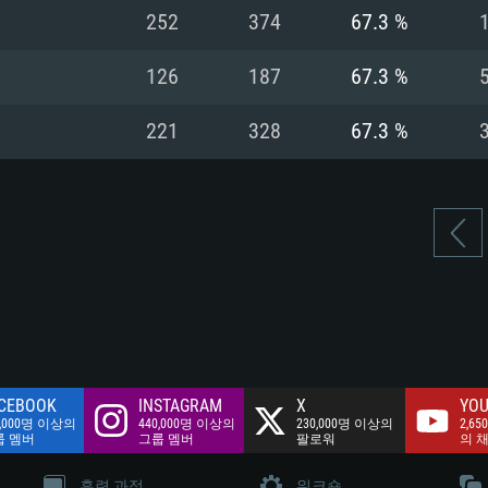
여유 저장 공간: 62
252
374
67.3 %
 클라이언트)
여유 저장 공간: 62
네트워크: 브로드
 클라이언트)
126
187
67.3 %
 클라이언트)
여유 저장 공간: 62
221
328
67.3 %
CEBOOK
INSTAGRAM
X
YOU
0,000명 이상의
440,000명 이상의
230,000명 이상의
2,65
룹 멤버
그룹 멤버
팔로워
의 
훈련 과정
워크숍