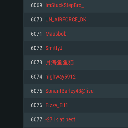
PC
6069
ImStuckStepBro_
6070
UN_AIRFORCE_DK
최소사양
최소사양
최소사양
6071
Mausbob
운영체제: Windows 10 (64 bit)
운영체제: Mac OS Big Sur 11.0
운영체제: 64bit Linux 중 최신 
6072
SmittyJ
프로세서: 2.2 GHz 듀얼코어 이
프로세서: 최소 2.2 GHz의 Core i5 
프로세서: 2.4 GHz 듀얼코어
6073
月海鱼鱼猫
원하지 않습니다)
메모리: 4GB
메모리: 4 GB
6074
highway5912
메모리: 6 GB
그래픽 카드: DirectX 11 이상을
그래픽 카드: Vulkan 을 지원하
6075
SonantBarley48@live
Radeon 77XX / NVIDIA GeForc
그래픽 카드: Metal 을 지원하는 Intel
이버를 지원하는 NVIDIA 660 (
6076
Fizzy_Elf1
해상도: 720p
(Mac), 혹은 이와 비슷한 성능을
와 동급의 성능을 가지며 최신 
의 AMD/Nvidia. 최소 해상도: 72
지원하는 AMD (6개월 미만; 최
6077
-271k at best
네트워크: 브로드밴드 인터넷
720p)