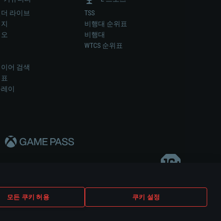
더 라이브
TSS
미지
비행대 순위표
디오
비행대
럼
WTCS 순위표
키
이어 검색
위표
플레이
다..
모든 쿠키 허용
쿠키 설정
쿠키 설정
고객 지원