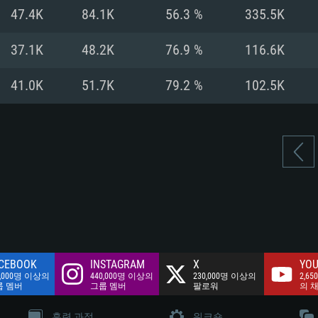
여유 저장 공간: 62
47.4K
84.1K
56.3 %
335.5K
 클라이언트)
여유 저장 공간: 62
네트워크: 브로드
 클라이언트)
37.1K
48.2K
76.9 %
116.6K
 클라이언트)
여유 저장 공간: 62
41.0K
51.7K
79.2 %
102.5K
CEBOOK
INSTAGRAM
X
YOU
0,000명 이상의
440,000명 이상의
230,000명 이상의
2,65
룹 멤버
그룹 멤버
팔로워
의 
훈련 과정
워크숍