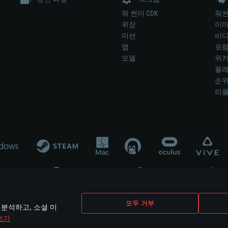
워 썬더 CDK
워썬
위장
이
미션
비
맵
포
모델
위
플레
순
리
개발 업체나 장비 제조 업체가 게임 개발 후원 또는 홍보에 참여하지 않습니
모두 거부
 분석하고, 소셜 미
mes are the property of their respective owners.
보기
개인정보 정책