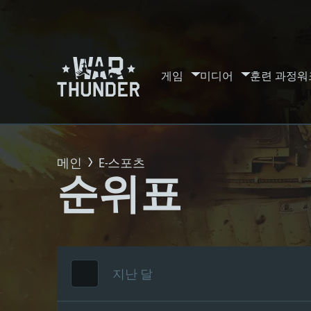
게임
미디어
훈련 과정
워
메인
E-스포츠
순위표
지난 달