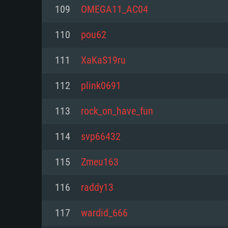
PC
109
OMEGA11_AC04
110
pou62
최소사양
최소사양
최소사양
111
XaKaS19ru
운영체제: Windows 10 (64 bit)
운영체제: Mac OS Big Sur 11.0
운영체제: 64bit Linux 중 최신 
112
plink0691
프로세서: 2.2 GHz 듀얼코어 이
프로세서: 최소 2.2 GHz의 Core i5 
프로세서: 2.4 GHz 듀얼코어
113
rock_on_have_fun
원하지 않습니다)
메모리: 4GB
메모리: 4 GB
114
svp66432
메모리: 6 GB
그래픽 카드: DirectX 11 이상을
그래픽 카드: Vulkan 을 지원하
115
Zmeu163
Radeon 77XX / NVIDIA GeForc
그래픽 카드: Metal 을 지원하는 Intel
이버를 지원하는 NVIDIA 660 (
116
raddy13
해상도: 720p
(Mac), 혹은 이와 비슷한 성능을
와 동급의 성능을 가지며 최신 
의 AMD/Nvidia. 최소 해상도: 72
지원하는 AMD (6개월 미만; 최
117
wardid_666
네트워크: 브로드밴드 인터넷
720p)