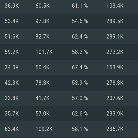
MAC
36.9K
60.5K
61.1 %
103.4K
53.4K
97.8K
54.6 %
289.5K
권장 사양
권장 사양
권장 사양
51.6K
82.7K
62.4 %
289.1K
버전
운영체제: Windows 1
운영체제: Mac OS B
운영체제: Ubuntu 20
59.2K
101.7K
58.2 %
272.2K
상
(Intel Xeon 은 지
프로세서: Intel Co
프로세서: Core i7
프로세서: Intel Cor
34.0K
50.4K
67.4 %
153.9K
다)
메모리: 16 GB 이
메모리: 16 GB
42.3K
78.3K
53.9 %
278.3K
메모리: 8 GB
 지원하는 AMD
고, 최신 그래픽 드라
그래픽 카드: Direc
그래픽 카드: Vul
23.8K
41.7K
57.0 %
207.6K
e GT 660. 최소 사양
 Iris Pro 5200
6개월 미만) 혹은 그
GeForce 1060,
그래픽 카드: Metal
이버를 지원하는 NVI
35.7K
57.0K
62.6 %
233.9K
 가지는 Mac 버전
그래픽 드라이버를
상
와 동급의 성능을
네트워크: 브로드
0p
소사양 지원 해상도
지원하는 AMD RX
63.4K
109.2K
58.1 %
235.7K
네트워크: 브로드
해상도 720p) 이상