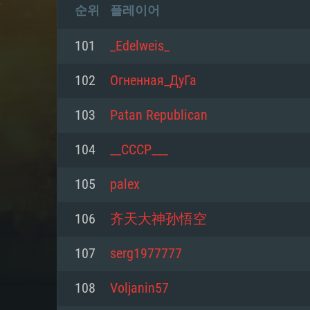
순위
플레이어
101
_Edelweis_
102
Огненная_ДуГа
103
Patan Republican
104
__СССР___
105
palex
106
齐天大神孙悟空
107
serg1977777
108
Voljanin57