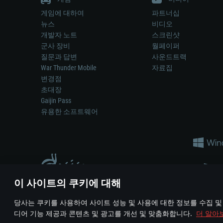
게임에 대하여
파트너십
뉴스
비디오
개발자 노트
스크린샷
군사 장비
월페이퍼
질문과 답변
사운드트랙
War Thunder Mobile
자료집
변경점
초대장
Gaijin Pass
유용한 소프트웨어
이 사이트의 쿠키에 대해
게임 에서 어떠한 현실의 무기나 차량을 묘사하는 것은 무기 
당사는 쿠키를 사용하여 사이트 성능 및 사용에 대한 정보를 수집 및
© 2011—2026 Gaijin Games Kft. All trademarks, logos and brand na
디어 기능 제공과 콘텐츠 및 광고를 개선 및 맞춤화합니다.
더 알아
이용 약관
이용 약관