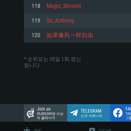
네트워크: 브로드밴드 인터넷
118
Magic_Shroorn
여유 저장 공간: 22.1 GB (최소
네트워크: 브로드밴드 인터넷
여유 저장 공간: 22.1 GB (최소
119
Sir_Anthony
여유 저장 공간: 22.1 GB (최소
120
如果像风一样自由
* 순위표는 매일 1회 갱신
됩니다
Join us
FA
TELEGRAM
95,000,000명 이상
72
신규 커뮤니티
의 플레이어
그
게임
미디어