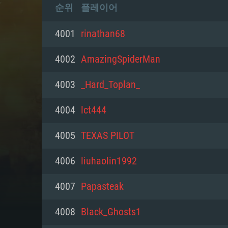
순위
플레이어
4001
rinathan68
4002
AmazingSpiderMan
4003
_Hard_Toplan_
4004
lct444
4005
TEXAS PILOT
4006
liuhaolin1992
4007
Papasteak
4008
Black_Ghosts1