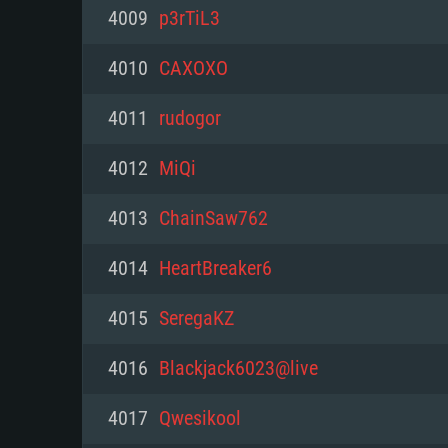
PC
4009
p3rTiL3
4010
CAXOXO
최소사양
최소사양
최소사양
4011
rudogor
운영체제: Windows 10 (64 bit)
운영체제: Mac OS Big Sur 11.0
운영체제: 64bit Linux 중 최신 
4012
MiQi
프로세서: 2.2 GHz 듀얼코어 이
프로세서: 최소 2.2 GHz의 Core i5 
프로세서: 2.4 GHz 듀얼코어
4013
ChainSaw762
원하지 않습니다)
메모리: 4GB
메모리: 4 GB
4014
HeartBreaker6
메모리: 6 GB
그래픽 카드: DirectX 11 이상을
그래픽 카드: Vulkan 을 지원하
4015
SeregaKZ
Radeon 77XX / NVIDIA GeForc
그래픽 카드: Metal 을 지원하는 Intel
이버를 지원하는 NVIDIA 660 (
4016
Blackjack6023@live
해상도: 720p
(Mac), 혹은 이와 비슷한 성능을
와 동급의 성능을 가지며 최신 
의 AMD/Nvidia. 최소 해상도: 72
지원하는 AMD (6개월 미만; 최
4017
Qwesikool
네트워크: 브로드밴드 인터넷
720p)