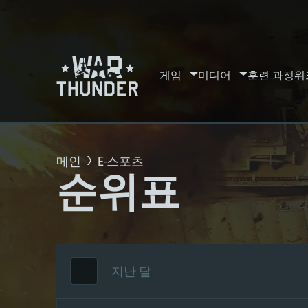
게임
미디어
훈련 과정
워
메인
E-스포츠
순위표
지난 달