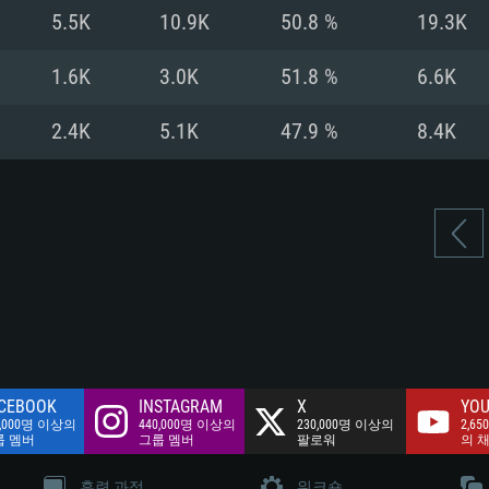
여유 저장 공간: 62
5.5K
10.9K
50.8 %
19.3K
 클라이언트)
여유 저장 공간: 62
네트워크: 브로드
 클라이언트)
1.6K
3.0K
51.8 %
6.6K
 클라이언트)
여유 저장 공간: 62
2.4K
5.1K
47.9 %
8.4K
CEBOOK
INSTAGRAM
X
YOU
0,000명 이상의
440,000명 이상의
230,000명 이상의
2,65
룹 멤버
그룹 멤버
팔로워
의 
훈련 과정
워크숍