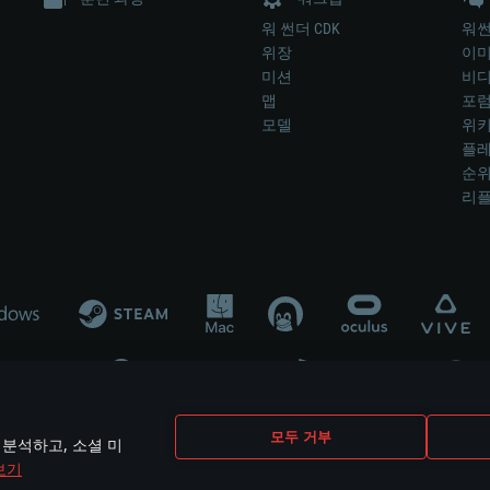
워 썬더 CDK
워썬
위장
이
미션
비
맵
포
모델
위
플레
순
리
개발 업체나 장비 제조 업체가 게임 개발 후원 또는 홍보에 참여하지 않습니
모두 거부
 분석하고, 소셜 미
mes are the property of their respective owners.
보기
개인정보 정책