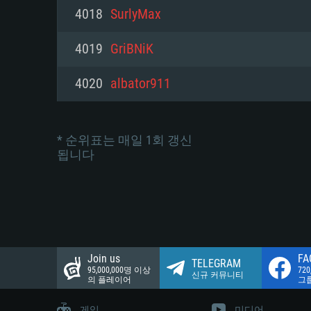
네트워크: 브로드밴드 인터넷
4018
SurlyMax
여유 저장 공간: 22.1 GB (최소
네트워크: 브로드밴드 인터넷
여유 저장 공간: 22.1 GB (최소
4019
GriBNiK
여유 저장 공간: 22.1 GB (최소
4020
albator911
* 순위표는 매일 1회 갱신
됩니다
Join us
FA
TELEGRAM
95,000,000명 이상
72
신규 커뮤니티
의 플레이어
그
게임
미디어