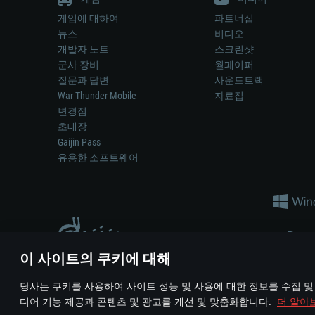
게임에 대하여
파트너십
뉴스
비디오
개발자 노트
스크린샷
군사 장비
월페이퍼
질문과 답변
사운드트랙
War Thunder Mobile
자료집
변경점
초대장
Gaijin Pass
유용한 소프트웨어
이 사이트의 쿠키에 대해
게임 에서 어떠한 현실의 무기나 차량을 묘사하는 것은 무기 
당사는 쿠키를 사용하여 사이트 성능 및 사용에 대한 정보를 수집 및
© 2011—2026 Gaijin Games Kft. All trademarks, logos and brand na
디어 기능 제공과 콘텐츠 및 광고를 개선 및 맞춤화합니다.
더 알아
이용 약관
이용 약관