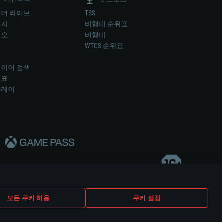
더 라이브
TSS
미지
비행대 순위표
디오
비행대
럼
WTCS 순위표
키
이어 검색
위표
플레이
다..
모든 쿠키 허용
쿠키 설정
쿠키 설정
고객 지원