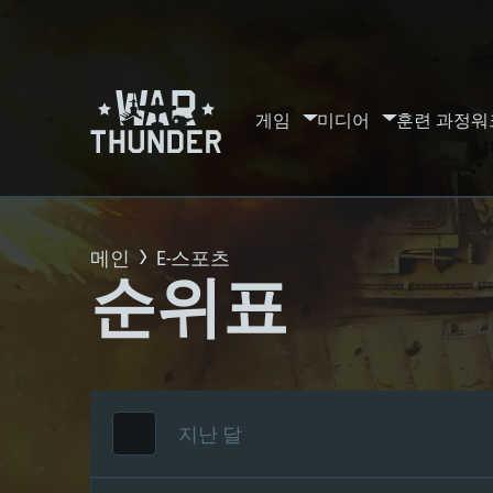
게임
미디어
훈련 과정
워
메인
E-스포츠
순위표
지난 달