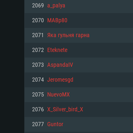
PC
2069
a_palya
2070
MABp80
최소사양
최소사양
최소사양
2071
Яка гульня гарна
운영체제: Windows 10 (64 bit)
운영체제: Mac OS Big Sur 11.0
운영체제: 64bit Linux 중 최신 
2072
Eteknete
프로세서: 2.2 GHz 듀얼코어 이
프로세서: 최소 2.2 GHz의 Core i5 
프로세서: 2.4 GHz 듀얼코어
2073
AspandaIV
원하지 않습니다)
메모리: 4GB
메모리: 4 GB
2074
Jeromesgd
메모리: 6 GB
그래픽 카드: DirectX 11 이상을
그래픽 카드: Vulkan 을 지원하
2075
NuevoMX
Radeon 77XX / NVIDIA GeForc
그래픽 카드: Metal 을 지원하는 Intel
이버를 지원하는 NVIDIA 660 (
2076
X_Silver_bird_X
해상도: 720p
(Mac), 혹은 이와 비슷한 성능을
와 동급의 성능을 가지며 최신 
의 AMD/Nvidia. 최소 해상도: 72
지원하는 AMD (6개월 미만; 최
2077
Guntor
네트워크: 브로드밴드 인터넷
720p)