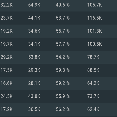
MAC
32.2K
64.9K
49.6 %
105.7K
23.7K
44.1K
53.7 %
116.5K
권장 사양
권장 사양
권장 사양
19.2K
34.6K
55.7 %
101.8K
버전
운영체제: Windows 1
운영체제: Mac OS B
운영체제: Ubuntu 20
19.7K
34.1K
57.7 %
100.5K
상
(Intel Xeon 은 지
프로세서: Intel Co
프로세서: Core i7
프로세서: Intel Cor
29.2K
53.8K
54.2 %
78.7K
다)
메모리: 16 GB 이
메모리: 16 GB
17.5K
29.3K
59.8 %
88.5K
메모리: 8 GB
 지원하는 AMD
고, 최신 그래픽 드라
그래픽 카드: Direc
그래픽 카드: Vul
16.6K
28.1K
59.2 %
64.2K
e GT 660. 최소 사양
 Iris Pro 5200
6개월 미만) 혹은 그
GeForce 1060,
그래픽 카드: Metal
이버를 지원하는 NVI
24.5K
43.8K
55.9 %
73.7K
 가지는 Mac 버전
그래픽 드라이버를
상
와 동급의 성능을
네트워크: 브로드
0p
소사양 지원 해상도
지원하는 AMD RX
17.2K
30.5K
56.2 %
62.4K
네트워크: 브로드
해상도 720p) 이상