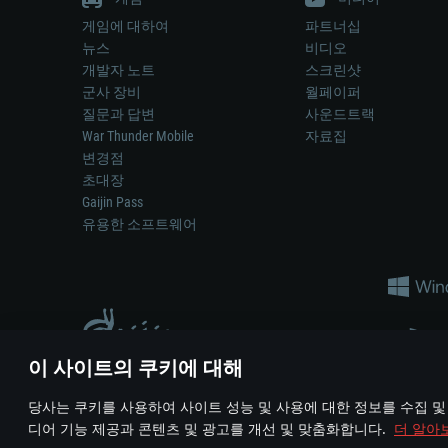
게임에 대하여
파트너십
뉴스
비디오
개발자 노트
스크린샷
군사 장비
월페이퍼
질문과 답변
사운드트랙
War Thunder Mobile
자료집
변경점
초대장
Gaijin Pass
유용한 소프트웨어
이 사이트의 쿠키에 대해
게임 에서 어떠한 현실의 무기나 차량을 묘사하는 것은 무기 
당사는 쿠키를 사용하여 사이트 성능 및 사용에 대한 정보를 수집 및
© 2011—2026 Gaijin Games Kft. All trademarks, logos and brand na
디어 기능 제공과 콘텐츠 및 광고를 개선 및 맞춤화합니다.
더 알아
이용 약관
이용 약관