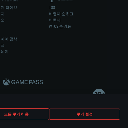
더 라이브
TSS
미지
비행대 순위표
디오
비행대
럼
WTCS 순위표
키
이어 검색
위표
플레이
다..
모든 쿠키 허용
쿠키 설정
쿠키 설정
고객 지원