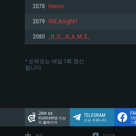
네트워크: 브로드밴드 인터넷
2078
Hanzо
여유 저장 공간: 22.1 GB (최소
네트워크: 브로드밴드 인터넷
여유 저장 공간: 22.1 GB (최소
2079
Old_Knight1
여유 저장 공간: 22.1 GB (최소
2080
_N_O__N_A_M_E_
* 순위표는 매일 1회 갱신
됩니다
Join us
FA
TELEGRAM
95,000,000명 이상
72
신규 커뮤니티
의 플레이어
그
게임
미디어