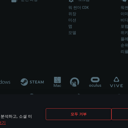
워 썬더 CDK
워썬
위장
이
미션
비
맵
포
모델
위
플레
순
리
개발 업체나 장비 제조 업체가 게임 개발 후원 또는 홍보에 참여하지 않습니
모두 거부
 분석하고, 소셜 미
mes are the property of their respective owners.
보기
개인정보 정책