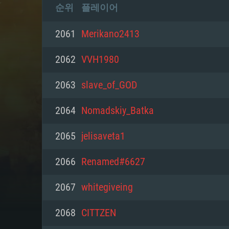
순위
플레이어
2061
Merikano2413
2062
VVH1980
2063
slave_of_GOD
2064
Nomadskiy_Batka
2065
jelisaveta1
2066
Renamed#6627
2067
whitegiveing
2068
СITTZEN