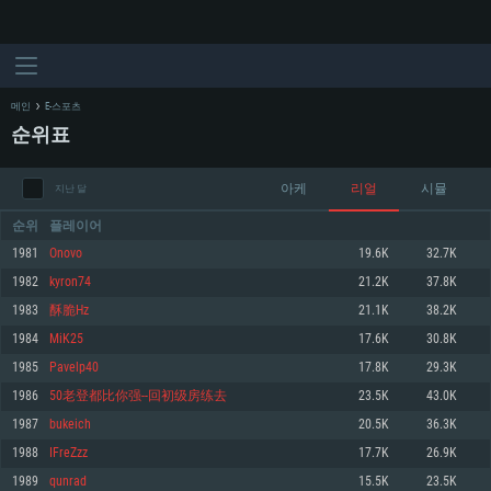
메인
E-스포츠
순위표
아케
리얼
시뮬
지난 달
순위
플레이어
1981
Onovo
19.6K
32.7K
1982
kyron74
21.2K
37.8K
시스템 요구사항
1983
酥脆Hz
21.1K
38.2K
1984
MiK25
17.6K
30.8K
PC
MAC
1985
Pavelp40
17.8K
29.3K
Linux
1986
50老登都比你强--回初级房练去
23.5K
43.0K
최소사양
최소사양
최소사양
1987
bukeich
20.5K
36.3K
운영체제: Windows 10 (64 bit)
운영체제: Mac OS Big Sur 11.0
운영체제: 64bit Linux 중 최신 버전
1988
IFreZzz
17.7K
26.9K
1989
qunrad
15.5K
23.5K
프로세서: 2.2 GHz 듀얼코어 이상
프로세서: 최소 2.2 GHz의 Core i5 (Intel Xeon 은 지원하지 않습니다)
프로세서: 2.4 GHz 듀얼코어