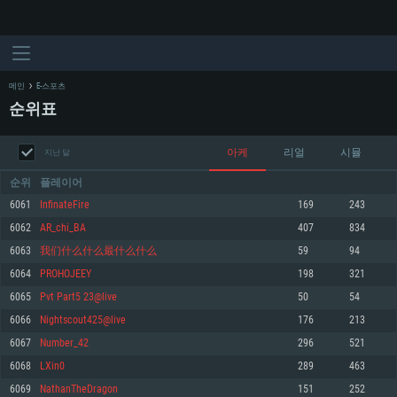
메인
E-스포츠
순위표
아케
리얼
시뮬
지난 달
순위
플레이어
6061
InfinateFire
169
243
6062
AR_chi_BA
407
834
시스템 요구사항
6063
我们什么什么最什么什么
59
94
6064
PROHOJEEY
198
321
PC
MAC
6065
Pvt Part5 23@live
50
54
Linux
6066
Nightscout425@live
176
213
최소사양
최소사양
최소사양
6067
Number_42
296
521
운영체제: Windows 10 (64 bit)
운영체제: Mac OS Big Sur 11.0
운영체제: 64bit Linux 중 최신 버전
6068
LXin0
289
463
6069
NathanTheDragon
151
252
프로세서: 2.2 GHz 듀얼코어 이상
프로세서: 최소 2.2 GHz의 Core i5 (Intel Xeon 은 지원하지 않습니다)
프로세서: 2.4 GHz 듀얼코어