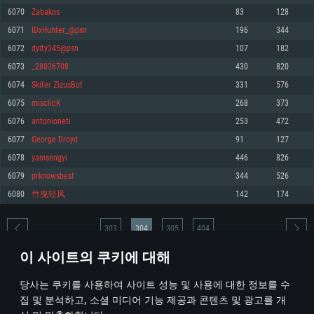
6070
Zabakos
83
128
메모리: 4GB
메모리: 6 GB
메모리: 4 GB
6071
IDxHunter_@psn
196
344
그래픽 카드: DirectX 11 이상을 지원하는 AMD Radeon 77XX / NVIDIA
그래픽 카드: Metal 을 지원하는 Intel Iris Pro 5200 (Mac), 혹은 이와 비슷한 성
그래픽 카드: Vulkan 을 지원하고, 최신 그래픽 드라이버를 지원하는 NVIDIA
GeForce GT 660. 최소 사양 해상도: 720p
능을 가지는 Mac 버전의 AMD/Nvidia. 최소 해상도: 720p
660 (6개월 미만) 혹은 그와 동급의 성능을 가지며 최신 그래픽 드라이버를 지
6072
dylty345@psn
107
182
원하는 AMD (6개월 미만; 최소사양 지원 해상도 720p)
네트워크: 브로드밴드 인터넷
네트워크: 브로드밴드 인터넷
6073
_28036708
430
820
네트워크: 브로드밴드 인터넷
여유 저장 공간: 22.1 GB (최소 클라이언트)
여유 저장 공간: 22.1 GB (최소 클라이언트)
6074
Skiter ZizusBot
331
576
여유 저장 공간: 22.1 GB (최소 클라이언트)
6075
misclicK
268
373
권장 사양
권장 사양
권장 사양
6076
antonioneti
253
472
운영체제: Windows 10/11 (64 bit)
운영체제: Mac OS Big Sur 11.0
운영체제: Ubuntu 20.04 64bit
6077
Geоrge Drоyd
91
127
프로세서: Intel Core i5 또는 Ryzen 5 3600 이상
프로세서: Core i7 (Intel Xeon 은 지원하지 않습니다)
6078
yamsengyi
446
826
프로세서: Intel Core i7
메모리: 16 GB 이상
메모리: 8 GB
6079
prknowsbest
344
526
메모리: 16 GB
그래픽 카드: DirectX 11 이상을 지원하는 Nvidia GeForce 1060, 또는 AMD RX
그래픽 카드: Metal을 지원하는 Radeon Vega II 이상
6080
竹曳轻风
142
174
570 혹은 그 이상
그래픽 카드: Vulkan 을 지원하고, 최신 그래픽 드라이버를 지원하는 NVIDIA
네트워크: 브로드밴드 인터넷
1060 (6개월 미만) 혹은 그와 동급의 성능을 가지며 최신 그래픽 드라이버를
네트워크: 브로드밴드 인터넷
지원하는 AMD RX 570 (6개월 미만; 최소사양 지원 해상도 720p) 이상
여유 저장 공간: 62.2 GB (전체 클라이언트)
303
304
305
404
여유 저장 공간: 62.2 GB (전체 클라이언트)
네트워크: 브로드밴드 인터넷
이 사이트의 쿠키에 대해
여유 저장 공간: 62.2 GB (전체 클라이언트)
* 순위표는 매일 1회 갱신됩니다
당사는 쿠키를 사용하여 사이트 성능 및 사용에 대한 정보를 수
집 및 분석하고, 소셜 미디어 기능 제공과 콘텐츠 및 광고를 개