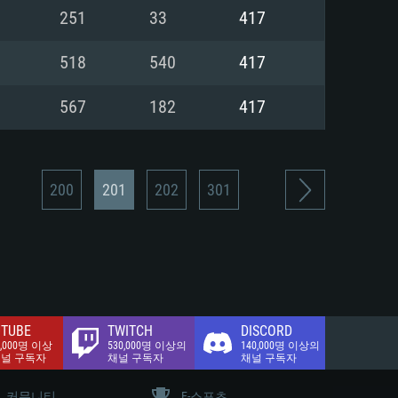
.2 GB (전체 클라이언트)
251
33
417
.2 GB (전체 클라이언트)
밴드 인터넷
518
540
417
.2 GB (전체 클라이언트)
567
182
417
200
201
202
301
TUBE
TWITCH
DISCORD
0,000명 이상
530,000명 이상의
140,000명 이상의
채널 구독자
채널 구독자
채널 구독자
커뮤니티
E-스포츠