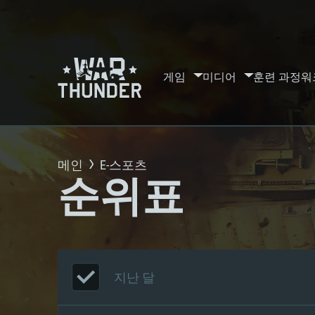
게임
미디어
훈련 과정
워
메인
E-스포츠
순위표
지난 달