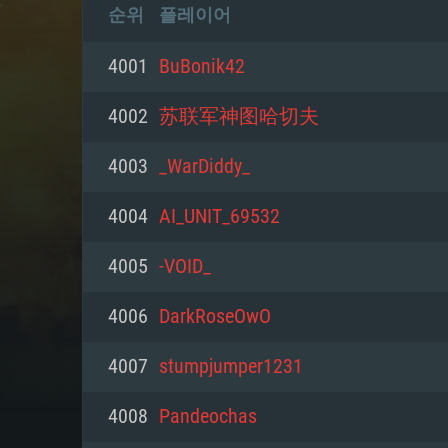
순위
플레이어
4001
BuBonik42
4002
苏联军神图哈切夫
4003
_WarDiddy_
4004
AI_UNIT_69532
4005
-VOID_
4006
DarkRoseOwO
4007
stumpjumper1231
4008
Pandeochas