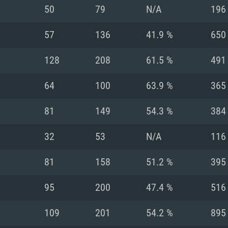
MAC
50
79
N/A
196
57
136
41.9 %
650
권장 사양
권장 사양
권장 사양
128
208
61.5 %
491
버전
운영체제: Windows 1
운영체제: Mac OS B
운영체제: Ubuntu 20
64
100
63.9 %
365
상
(Intel Xeon 은 지
프로세서: Intel Co
프로세서: Core i7
프로세서: Intel Cor
81
149
54.3 %
384
다)
메모리: 16 GB 이
메모리: 16 GB
32
53
N/A
116
메모리: 8 GB
 지원하는 AMD
고, 최신 그래픽 드라
그래픽 카드: Direc
그래픽 카드: Vul
81
158
51.2 %
395
e GT 660. 최소 사양
 Iris Pro 5200
6개월 미만) 혹은 그
GeForce 1060,
그래픽 카드: Metal
이버를 지원하는 NVI
95
200
47.4 %
516
 가지는 Mac 버전
그래픽 드라이버를
상
와 동급의 성능을
네트워크: 브로드
0p
소사양 지원 해상도
지원하는 AMD RX
109
201
54.2 %
895
네트워크: 브로드
해상도 720p) 이상