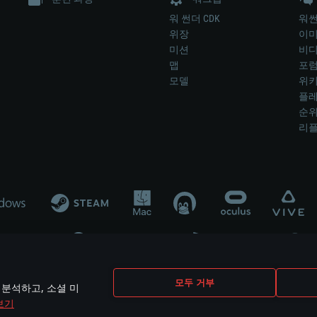
워 썬더 CDK
워썬
위장
이
미션
비
맵
포
모델
위
플레
순
리
개발 업체나 장비 제조 업체가 게임 개발 후원 또는 홍보에 참여하지 않습니
모두 거부
 분석하고, 소셜 미
mes are the property of their respective owners.
보기
개인정보 정책