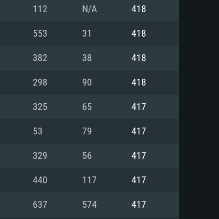
Linux
112
N/A
418
553
31
418
382
38
418
0/11 (64 bit)
ig Sur 11.0
.04 64bit
298
90
418
re i5 또는 Ryzen 5 3600 이상
 (Intel Xeon 은 지원하지 않습니
e i7
325
65
417
상
53
79
417
tX 11 이상을 지원하는 Nvidia
kan 을 지원하고, 최신 그래픽 드라
329
56
417
 또는 AMD RX 570 혹은 그 이상
을 지원하는 Radeon Vega II 이
DIA 1060 (6개월 미만) 혹은 그
440
117
417
 가지며 최신 그래픽 드라이버를
밴드 인터넷
 570 (6개월 미만; 최소사양 지원
637
574
417
밴드 인터넷