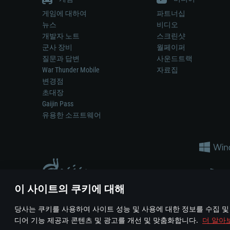
게임에 대하여
파트너십
뉴스
비디오
개발자 노트
스크린샷
군사 장비
월페이퍼
질문과 답변
사운드트랙
War Thunder Mobile
자료집
변경점
초대장
Gaijin Pass
유용한 소프트웨어
이 사이트의 쿠키에 대해
게임 에서 어떠한 현실의 무기나 차량을 묘사하는 것은 무기 
당사는 쿠키를 사용하여 사이트 성능 및 사용에 대한 정보를 수집 및
© 2011—2026 Gaijin Games Kft. All trademarks, logos and brand na
디어 기능 제공과 콘텐츠 및 광고를 개선 및 맞춤화합니다.
더 알아
이용 약관
이용 약관