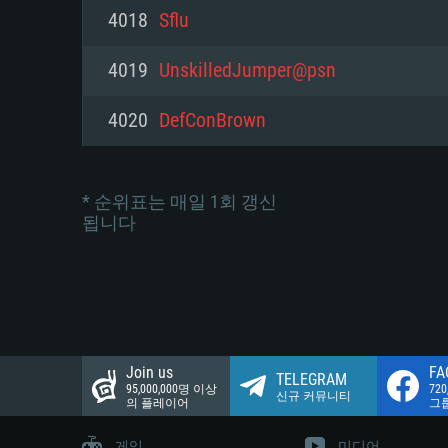
네트워크: 브로드밴드 인터넷
4018
Sflu
여유 저장 공간: 22.1 GB (최소
네트워크: 브로드밴드 인터넷
여유 저장 공간: 22.1 GB (최소
4019
UnskilledJumper@psn
여유 저장 공간: 22.1 GB (최소
4020
DefConBrown
* 순위표는 매일 1회 갱신
됩니다
Join us
FA
TELEGRAM
95,000,000명 이상
72
신규 커뮤니티
의 플레이어
그
게임
미디어