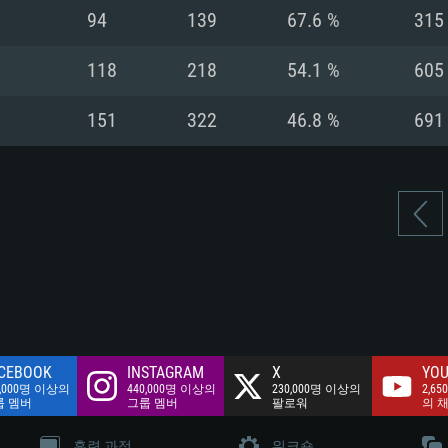
여유 저장 공간: 62
94
139
67.6 %
315
 클라이언트)
여유 저장 공간: 62
네트워크: 브로드
 클라이언트)
118
218
54.1 %
605
 클라이언트)
여유 저장 공간: 62
151
322
46.8 %
691
CEBOOK
INSTAGRAM
X
YOU
0,000명 이상의
440,000명 이상의
230,000명 이상의
2,65
룹 멤버
그룹 멤버
팔로워
의 
훈련 과정
워크숍