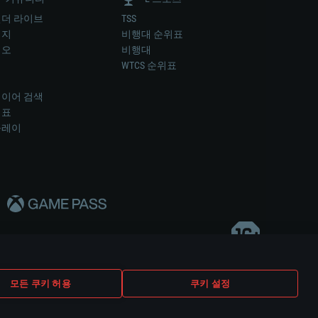
더 라이브
TSS
미지
비행대 순위표
디오
비행대
럼
WTCS 순위표
키
이어 검색
위표
플레이
다..
모든 쿠키 허용
쿠키 설정
쿠키 설정
고객 지원