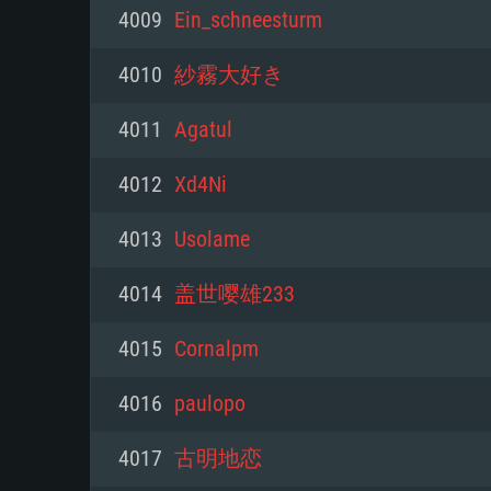
PC
4009
Ein_schneesturm
4010
紗霧大好き
최소사양
최소사양
최소사양
4011
Agatul
운영체제: Windows 10 (64 bit)
운영체제: Mac OS Big Sur 11.0
운영체제: 64bit Linux 중 최신 
4012
Xd4Ni
프로세서: 2.2 GHz 듀얼코어 이
프로세서: 최소 2.2 GHz의 Core i5 
프로세서: 2.4 GHz 듀얼코어
4013
Usolame
원하지 않습니다)
메모리: 4GB
메모리: 4 GB
4014
盖世嘤雄233
메모리: 6 GB
그래픽 카드: DirectX 11 이상을
그래픽 카드: Vulkan 을 지원하
4015
Cornalpm
Radeon 77XX / NVIDIA GeForc
그래픽 카드: Metal 을 지원하는 Intel
이버를 지원하는 NVIDIA 660 (
4016
paulopo
해상도: 720p
(Mac), 혹은 이와 비슷한 성능을
와 동급의 성능을 가지며 최신 
의 AMD/Nvidia. 최소 해상도: 72
지원하는 AMD (6개월 미만; 최
4017
古明地恋
네트워크: 브로드밴드 인터넷
720p)