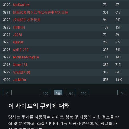
3990
SeaSwallow
78
87
메모리: 4GB
메모리: 6 GB
메모리: 4 GB
3991
以民族复兴为己任以振兴中华为目标
351
617
그래픽 카드: DirectX 11 이상을 지원하는 AMD Radeon 77XX / NVIDIA
그래픽 카드: Metal 을 지원하는 Intel Iris Pro 5200 (Mac), 혹은 이와 비슷한 성
그래픽 카드: Vulkan 을 지원하고, 최신 그래픽 드라이버를 지원하는 NVIDIA
GeForce GT 660. 최소 사양 해상도: 720p
능을 가지는 Mac 버전의 AMD/Nvidia. 최소 해상도: 720p
660 (6개월 미만) 혹은 그와 동급의 성능을 가지며 최신 그래픽 드라이버를 지
3992
战雷糕手才羽桃井
94
243
원하는 AMD (6개월 미만; 최소사양 지원 해상도 720p)
네트워크: 브로드밴드 인터넷
네트워크: 브로드밴드 인터넷
3993
ciliuciliu
109
151
네트워크: 브로드밴드 인터넷
여유 저장 공간: 22.1 GB (최소 클라이언트)
여유 저장 공간: 22.1 GB (최소 클라이언트)
3994
JG250
73
89
여유 저장 공간: 22.1 GB (최소 클라이언트)
3995
elanzer
255
372
권장 사양
권장 사양
권장 사양
3996
wei121212
337
541
운영체제: Windows 10/11 (64 bit)
운영체제: Mac OS Big Sur 11.0
운영체제: Ubuntu 20.04 64bit
3997
MichaelG614@live
114
140
프로세서: Intel Core i5 또는 Ryzen 5 3600 이상
프로세서: Core i7 (Intel Xeon 은 지원하지 않습니다)
3998
Sinner125
386
715
프로세서: Intel Core i7
메모리: 16 GB 이상
메모리: 8 GB
3999
안맞았지롱
313
643
메모리: 16 GB
그래픽 카드: DirectX 11 이상을 지원하는 Nvidia GeForce 1060, 또는 AMD RX
그래픽 카드: Metal을 지원하는 Radeon Vega II 이상
4000
JunMuYu
553
1.0K
570 혹은 그 이상
그래픽 카드: Vulkan 을 지원하고, 최신 그래픽 드라이버를 지원하는 NVIDIA
네트워크: 브로드밴드 인터넷
1060 (6개월 미만) 혹은 그와 동급의 성능을 가지며 최신 그래픽 드라이버를
네트워크: 브로드밴드 인터넷
지원하는 AMD RX 570 (6개월 미만; 최소사양 지원 해상도 720p) 이상
여유 저장 공간: 62.2 GB (전체 클라이언트)
199
200
201
300
여유 저장 공간: 62.2 GB (전체 클라이언트)
네트워크: 브로드밴드 인터넷
이 사이트의 쿠키에 대해
여유 저장 공간: 62.2 GB (전체 클라이언트)
* 순위표는 매일 1회 갱신됩니다
당사는 쿠키를 사용하여 사이트 성능 및 사용에 대한 정보를 수
집 및 분석하고, 소셜 미디어 기능 제공과 콘텐츠 및 광고를 개