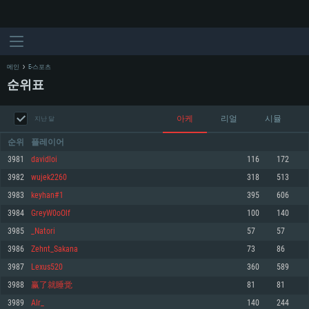
메인
E-스포츠
순위표
아케
리얼
시뮬
지난 달
순위
플레이어
3981
davidloi
116
172
3982
wujek2260
318
513
시스템 요구사항
3983
keyhan#1
395
606
3984
GreyW0oOlf
100
140
PC
MAC
3985
_Natori
57
57
Linux
3986
Zehnt_Sakana
73
86
최소사양
최소사양
최소사양
3987
Lexus520
360
589
운영체제: Windows 10 (64 bit)
운영체제: Mac OS Big Sur 11.0
운영체제: 64bit Linux 중 최신 버전
3988
赢了就睡觉
81
81
3989
AIr_
140
244
프로세서: 2.2 GHz 듀얼코어 이상
프로세서: 최소 2.2 GHz의 Core i5 (Intel Xeon 은 지원하지 않습니다)
프로세서: 2.4 GHz 듀얼코어