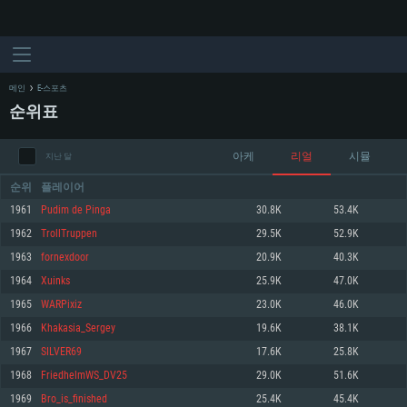
메인
E-스포츠
순위표
아케
리얼
시뮬
지난 달
순위
플레이어
1961
Pudim de Pinga
30.8K
53.4K
1962
TrollTruppen
29.5K
52.9K
시스템 요구사항
1963
fornexdoor
20.9K
40.3K
1964
Xuinks
25.9K
47.0K
PC
MAC
1965
WARPixiz
23.0K
46.0K
Linux
1966
Khakasia_Sergey
19.6K
38.1K
최소사양
최소사양
최소사양
1967
SILVER69
17.6K
25.8K
운영체제: Windows 10 (64 bit)
운영체제: Mac OS Big Sur 11.0
운영체제: 64bit Linux 중 최신 버전
1968
FriedhelmWS_DV25
29.0K
51.6K
1969
Bro_is_finished
25.4K
45.4K
프로세서: 2.2 GHz 듀얼코어 이상
프로세서: 최소 2.2 GHz의 Core i5 (Intel Xeon 은 지원하지 않습니다)
프로세서: 2.4 GHz 듀얼코어