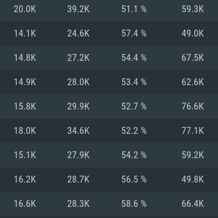
MAC
20.0K
39.2K
51.1 %
59.3K
14.1K
24.6K
57.4 %
49.0K
권장 사양
권장 사양
권장 사양
14.8K
27.2K
54.4 %
67.5K
버전
운영체제: Windows 1
운영체제: Mac OS B
운영체제: Ubuntu 20
14.9K
28.0K
53.4 %
62.6K
상
(Intel Xeon 은 지
프로세서: Intel Co
프로세서: Core i7
프로세서: Intel Cor
15.8K
29.9K
52.7 %
76.6K
다)
메모리: 16 GB 이
메모리: 16 GB
18.0K
34.6K
52.2 %
77.1K
메모리: 8 GB
 지원하는 AMD
고, 최신 그래픽 드라
그래픽 카드: Direc
그래픽 카드: Vul
15.1K
27.9K
54.2 %
59.2K
e GT 660. 최소 사양
 Iris Pro 5200
6개월 미만) 혹은 그
GeForce 1060,
그래픽 카드: Metal
이버를 지원하는 NVI
16.2K
28.7K
56.5 %
49.8K
 가지는 Mac 버전
그래픽 드라이버를
상
와 동급의 성능을
네트워크: 브로드
0p
소사양 지원 해상도
지원하는 AMD RX
16.6K
28.3K
58.6 %
66.4K
네트워크: 브로드
해상도 720p) 이상