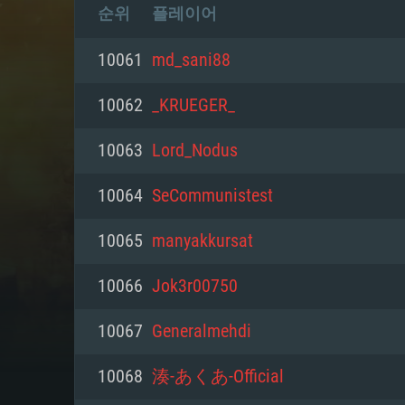
순위
플레이어
10061
md_sani88
10062
_KRUEGER_
10063
Lord_Nodus
10064
SeCommunistest
10065
manyakkursat
10066
Jok3r00750
10067
Generalmehdi
10068
湊-あくあ-Official