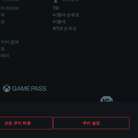
더 라이브
TSS
미지
비행대 순위표
디오
비행대
럼
WTCS 순위표
키
이어 검색
위표
플레이
다..
모든 쿠키 허용
쿠키 설정
쿠키 설정
고객 지원