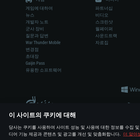
게임에 대하여
파트너십
뉴스
비디오
개발자 노트
스크린샷
군사 장비
월페이퍼
질문과 답변
사운드트랙
War Thunder Mobile
자료집
변경점
초대장
Gaijin Pass
유용한 소프트웨어
이 사이트의 쿠키에 대해
게임 에서 어떠한 현실의 무기나 차량을 묘사하는 것은 무기 
당사는 쿠키를 사용하여 사이트 성능 및 사용에 대한 정보를 수집 및
© 2011—2026 Gaijin Games Kft. All trademarks, logos and brand na
디어 기능 제공과 콘텐츠 및 광고를 개선 및 맞춤화합니다.
더 알아
이용 약관
이용 약관