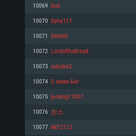
PC
10069
lоst
10070
Dyna117
최소사양
최소사양
최소사양
10071
Dedalll
운영체제: Windows 10 (64 bit)
운영체제: Mac OS Big Sur 11.0
운영체제: 64bit Linux 중 최신 
10072
LordoftheBread
프로세서: 2.2 GHz 듀얼코어 이
프로세서: 최소 2.2 GHz의 Core i5 
프로세서: 2.4 GHz 듀얼코어
10073
subaka2
원하지 않습니다)
메모리: 4GB
메모리: 4 GB
10074
С нами Бог
메모리: 6 GB
그래픽 카드: DirectX 11 이상을
그래픽 카드: Vulkan 을 지원하
10075
jacking11007
Radeon 77XX / NVIDIA GeForc
그래픽 카드: Metal 을 지원하는 Intel
이버를 지원하는 NVIDIA 660 (
10076
한스
해상도: 720p
(Mac), 혹은 이와 비슷한 성능을
와 동급의 성능을 가지며 최신 
의 AMD/Nvidia. 최소 해상도: 72
지원하는 AMD (6개월 미만; 최
10077
MIT2112
네트워크: 브로드밴드 인터넷
720p)