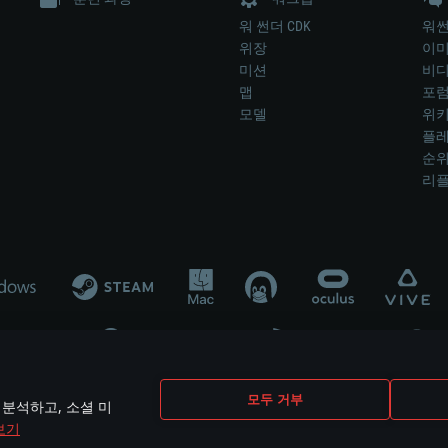
워 썬더 CDK
워썬
위장
이
미션
비
맵
포
모델
위
플레
순
리
개발 업체나 장비 제조 업체가 게임 개발 후원 또는 홍보에 참여하지 않습니
모두 거부
 분석하고, 소셜 미
mes are the property of their respective owners.
보기
개인정보 정책