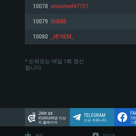
네트워크: 브로드밴드 인터넷
10078
unnamed47721
여유 저장 공간: 22.1 GB (최소
네트워크: 브로드밴드 인터넷
여유 저장 공간: 22.1 GB (최소
10079
DrBØB
여유 저장 공간: 22.1 GB (최소
10080
_ИГНЕМ_
* 순위표는 매일 1회 갱신
됩니다
Join us
FA
TELEGRAM
95,000,000명 이상
72
신규 커뮤니티
의 플레이어
그
게임
미디어