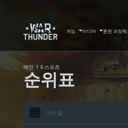
게임
미디어
훈련 과정
워
메인
E-스포츠
순위표
지난 달