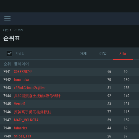
메인
E-스포츠
순위표
아케
리얼
시뮬
지난 달
순위
플레이어
7941
3038720744
66
90
7942
tono_taka
70
130
시스템 요구사항
7943
x2RickGrimes2x@live
81
156
7944
共和国混凝土接触4吸你钢针
92
149
PC
MAC
7945
VerrieR
83
131
Linux
7946
原神高手勇闯核爆原點
77
115
최소사양
최소사양
최소사양
7947
MATb_VOLKOTA
69
152
운영체제: Windows 10 (64 bit)
운영체제: Mac OS Big Sur 11.0
운영체제: 64bit Linux 중 최신 버전
7948
talaarizx
44
89
7949
Snipes_113
26
87
프로세서: 2.2 GHz 듀얼코어 이상
프로세서: 최소 2.2 GHz의 Core i5 (Intel Xeon 은 지원하지 않습니다)
프로세서: 2.4 GHz 듀얼코어