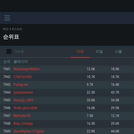
메인
E-스포츠
순위표
아케
리얼
시뮬
지난 달
순위
플레이어
7941
WarmongerWalter
12.0K
18.9K
7942
CTAPuCHOK
10.7K
18.7K
시스템 요구사항
7943
FlyingLow
9.7K
16.4K
7944
pssssiiixxxxxx
22.3K
43.7K
PC
MAC
7945
Georgiy_1989
20.8K
34.3K
Linux
7946
Tevén gecc-HUN
16.0K
29.5K
최소사양
최소사양
최소사양
7947
Mattador55
7.5K
12.1K
운영체제: Windows 10 (64 bit)
운영체제: Mac OS Big Sur 11.0
운영체제: 64bit Linux 중 최신 버전
7948
Blue_Cotinga
16.3K
29.6K
7949
Ghostfighter7z7@psn
22.9K
44.6K
프로세서: 2.2 GHz 듀얼코어 이상
프로세서: 최소 2.2 GHz의 Core i5 (Intel Xeon 은 지원하지 않습니다)
프로세서: 2.4 GHz 듀얼코어