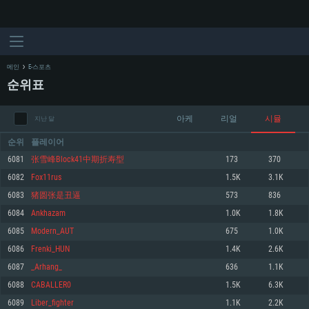
메인
E-스포츠
순위표
아케
리얼
시뮬
지난 달
순위
플레이어
6081
张雪峰Block41中期折寿型
173
370
6082
Fox11rus
1.5K
3.1K
시스템 요구사항
6083
猪圆张是丑逼
573
836
6084
Ankhazam
1.0K
1.8K
PC
MAC
6085
Modern_AUT
675
1.0K
Linux
6086
Frenki_HUN
1.4K
2.6K
최소사양
최소사양
최소사양
6087
_Arhang_
636
1.1K
운영체제: Windows 10 (64 bit)
운영체제: Mac OS Big Sur 11.0
운영체제: 64bit Linux 중 최신 버전
6088
CABALLER0
1.5K
6.3K
6089
Liber_fighter
1.1K
2.2K
프로세서: 2.2 GHz 듀얼코어 이상
프로세서: 최소 2.2 GHz의 Core i5 (Intel Xeon 은 지원하지 않습니다)
프로세서: 2.4 GHz 듀얼코어