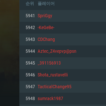
순위
플레이어
5941
SpriGgy
5942
-KeGeBe-
5943
CDChang
5944
Aztec_Z4vepvp@psn
5945
_391156913
5946
Shota_rustavelli
5947
TacticalChange95
5948
sumrack1987