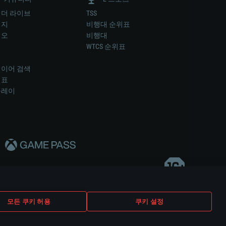
더 라이브
TSS
미지
비행대 순위표
디오
비행대
럼
WTCS 순위표
키
이어 검색
위표
플레이
다..
모든 쿠키 허용
쿠키 설정
쿠키 설정
고객 지원