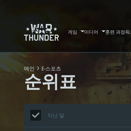
게임
미디어
훈련 과정
워
메인
E-스포츠
순위표
지난 달