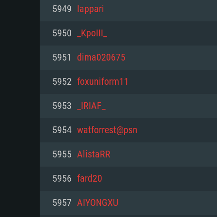
PC
5949
Iappari
5950
_KpoIII_
최소사양
최소사양
최소사양
5951
dima020675
운영체제: Windows 10 (64 bit)
운영체제: Mac OS Big Sur 11.0
운영체제: 64bit Linux 중 최신 
5952
foxuniform11
프로세서: 2.2 GHz 듀얼코어 이
프로세서: 최소 2.2 GHz의 Core i5 
프로세서: 2.4 GHz 듀얼코어
5953
_IRIAF_
원하지 않습니다)
메모리: 4GB
메모리: 4 GB
5954
watforrest@psn
메모리: 6 GB
그래픽 카드: DirectX 11 이상을
그래픽 카드: Vulkan 을 지원하
5955
AlistaRR
Radeon 77XX / NVIDIA GeForc
그래픽 카드: Metal 을 지원하는 Intel
이버를 지원하는 NVIDIA 660 (
5956
fard20
해상도: 720p
(Mac), 혹은 이와 비슷한 성능을
와 동급의 성능을 가지며 최신 
의 AMD/Nvidia. 최소 해상도: 72
지원하는 AMD (6개월 미만; 최
5957
AIYONGXU
네트워크: 브로드밴드 인터넷
720p)