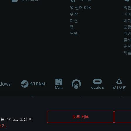
워 썬더 CDK
워썬
위장
이
미션
비
맵
포
모델
위
플레
순
리
개발 업체나 장비 제조 업체가 게임 개발 후원 또는 홍보에 참여하지 않습니
모두 거부
 분석하고, 소셜 미
mes are the property of their respective owners.
보기
개인정보 정책