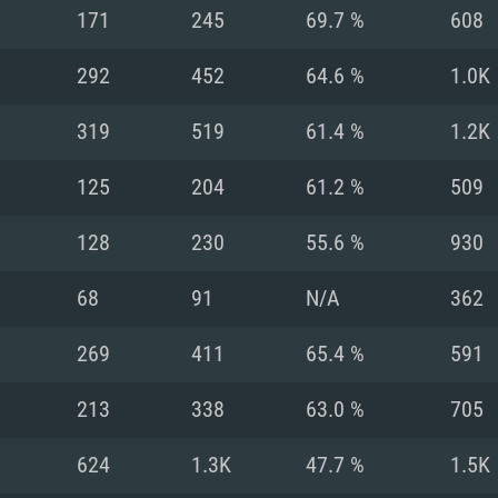
MAC
171
245
69.7 %
608
292
452
64.6 %
1.0K
권장 사양
권장 사양
권장 사양
319
519
61.4 %
1.2K
버전
운영체제: Windows 1
운영체제: Mac OS B
운영체제: Ubuntu 20
125
204
61.2 %
509
상
(Intel Xeon 은 지
프로세서: Intel Co
프로세서: Core i7
프로세서: Intel Cor
128
230
55.6 %
930
다)
메모리: 16 GB 이
메모리: 16 GB
68
91
N/A
362
메모리: 8 GB
 지원하는 AMD
고, 최신 그래픽 드라
그래픽 카드: Direc
그래픽 카드: Vul
269
411
65.4 %
591
e GT 660. 최소 사양
 Iris Pro 5200
6개월 미만) 혹은 그
GeForce 1060,
그래픽 카드: Metal
이버를 지원하는 NVI
213
338
63.0 %
705
 가지는 Mac 버전
그래픽 드라이버를
상
와 동급의 성능을
네트워크: 브로드
0p
소사양 지원 해상도
지원하는 AMD RX
624
1.3K
47.7 %
1.5K
네트워크: 브로드
해상도 720p) 이상