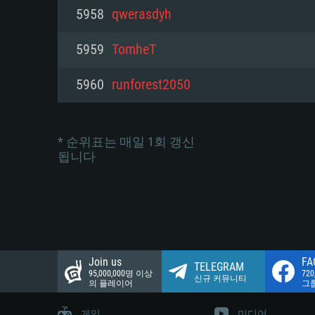
네트워크: 브로드밴드 인터넷
5958
qwerasdyh
여유 저장 공간: 22.1 GB (최소
네트워크: 브로드밴드 인터넷
여유 저장 공간: 22.1 GB (최소
5959
TomheT
여유 저장 공간: 22.1 GB (최소
5960
runforest2050
* 순위표는 매일 1회 갱신
됩니다
Join us
FA
TELEGRAM
95,000,000명 이상
72
신규 커뮤니티
의 플레이어
그
게임
미디어