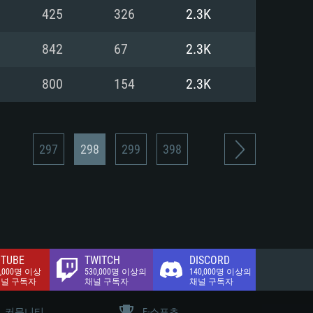
.2 GB (전체 클라이언트)
425
326
2.3K
.2 GB (전체 클라이언트)
밴드 인터넷
842
67
2.3K
.2 GB (전체 클라이언트)
800
154
2.3K
297
298
299
398
TUBE
TWITCH
DISCORD
0,000명 이상
530,000명 이상의
140,000명 이상의
채널 구독자
채널 구독자
채널 구독자
커뮤니티
E-스포츠