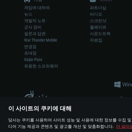
게임에 대하여
파트너십
뉴스
비디오
개발자 노트
스크린샷
군사 장비
월페이퍼
질문과 답변
사운드트랙
War Thunder Mobile
자료집
변경점
초대장
Gaijin Pass
유용한 소프트웨어
이 사이트의 쿠키에 대해
게임 에서 어떠한 현실의 무기나 차량을 묘사하는 것은 무기 
당사는 쿠키를 사용하여 사이트 성능 및 사용에 대한 정보를 수집 및
© 2011—2026 Gaijin Games Kft. All trademarks, logos and brand na
디어 기능 제공과 콘텐츠 및 광고를 개선 및 맞춤화합니다.
더 알아
이용 약관
이용 약관