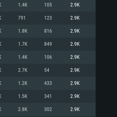
Linux
K
1.4K
105
2.9K
K
791
123
2.9K
K
1.8K
816
2.9K
0/11 (64 bit)
ig Sur 11.0
.04 64bit
K
1.7K
849
2.9K
re i5 또는 Ryzen 5 3600 이상
 (Intel Xeon 은 지원하지 않습니
e i7
K
1.4K
106
2.9K
상
K
2.7K
54
2.9K
tX 11 이상을 지원하는 Nvidia
kan 을 지원하고, 최신 그래픽 드라
K
1.2K
433
2.9K
 또는 AMD RX 570 혹은 그 이상
을 지원하는 Radeon Vega II 이
DIA 1060 (6개월 미만) 혹은 그
K
1.5K
341
2.9K
 가지며 최신 그래픽 드라이버를
밴드 인터넷
 570 (6개월 미만; 최소사양 지원
K
2.8K
302
2.9K
밴드 인터넷