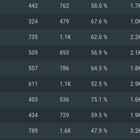
MAC
442
762
58.0 %
1.7
324
479
67.6 %
1.0
권장 사양
권장 사양
권장 사양
735
1.1K
62.0 %
2.2
버전
운영체제: Windows 1
운영체제: Mac OS B
운영체제: Ubuntu 20
509
893
56.9 %
2.1
상
(Intel Xeon 은 지
프로세서: Intel Co
프로세서: Core i7
프로세서: Intel Cor
507
786
64.5 %
1.8
다)
메모리: 16 GB 이
메모리: 16 GB
611
1.1K
52.5 %
2.9
메모리: 8 GB
 지원하는 AMD
고, 최신 그래픽 드라
그래픽 카드: Direc
그래픽 카드: Vul
403
536
75.1 %
1.6
e GT 660. 최소 사양
 Iris Pro 5200
6개월 미만) 혹은 그
GeForce 1060,
그래픽 카드: Metal
이버를 지원하는 NVI
434
729
59.5 %
1.9
 가지는 Mac 버전
그래픽 드라이버를
상
와 동급의 성능을
네트워크: 브로드
0p
소사양 지원 해상도
지원하는 AMD RX
789
1.6K
47.9 %
3.2
네트워크: 브로드
해상도 720p) 이상