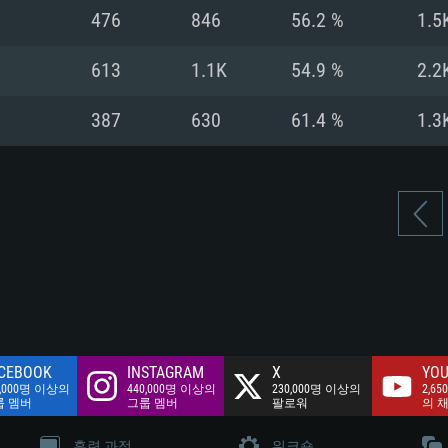
여유 저장 공간: 62
476
846
56.2 %
1.5
 클라이언트)
여유 저장 공간: 62
네트워크: 브로드
 클라이언트)
613
1.1K
54.9 %
2.2
 클라이언트)
여유 저장 공간: 62
387
630
61.4 %
1.3
CEBOOK
INSTAGRAM
X
YOU
0,000명 이상의
440,000명 이상의
230,000명 이상의
2,65
룹 멤버
그룹 멤버
팔로워
의 
훈련 과정
워크숍