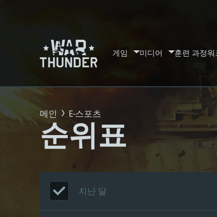
게임
미디어
훈련 과정
워
메인
E-스포츠
순위표
지난 달