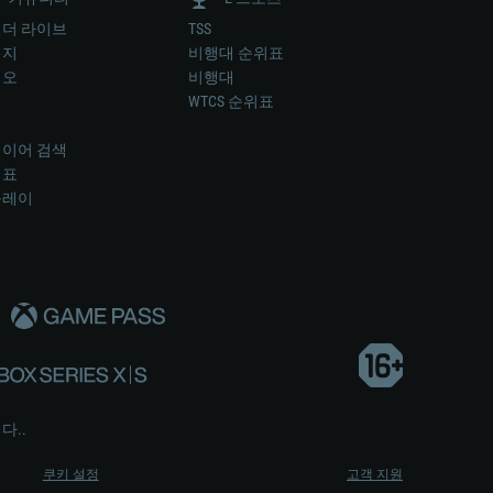
더 라이브
TSS
미지
비행대 순위표
디오
비행대
럼
WTCS 순위표
키
이어 검색
위표
플레이
다..
쿠키 설정
고객 지원