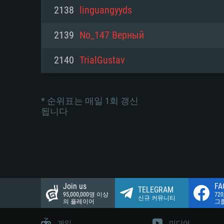
네트워크: 브로드밴드 인터넷
2138
linguangyyds
여유 저장 공간: 22.1 GB (최소
네트워크: 브로드밴드 인터넷
여유 저장 공간: 22.1 GB (최소
2139
No_147 Верный
여유 저장 공간: 22.1 GB (최소
2140
TrialGustav
* 순위표는 매일 1회 갱신
됩니다
Join us
FA
TELEGRAM
95,000,000명 이상
72
신규 커뮤니티
의 플레이어
그
게임
미디어