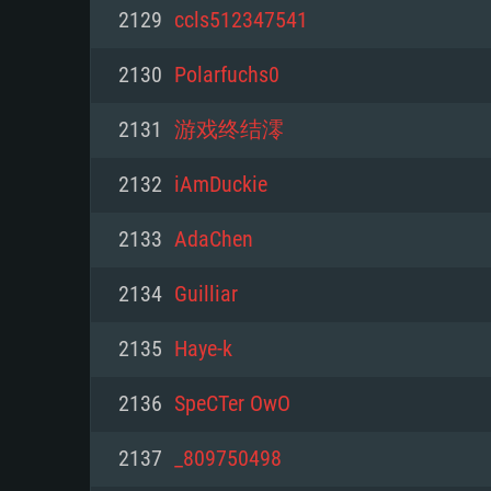
PC
2129
ccls512347541
2130
Polarfuchs0
최소사양
최소사양
최소사양
2131
游戏终结澪
운영체제: Windows 10 (64 bit)
운영체제: Mac OS Big Sur 11.0
운영체제: 64bit Linux 중 최신 
2132
iAmDuckie
프로세서: 2.2 GHz 듀얼코어 이
프로세서: 최소 2.2 GHz의 Core i5 
프로세서: 2.4 GHz 듀얼코어
2133
AdaChen
원하지 않습니다)
메모리: 4GB
메모리: 4 GB
2134
Guilliar
메모리: 6 GB
그래픽 카드: DirectX 11 이상을
그래픽 카드: Vulkan 을 지원하
2135
Haye-k
Radeon 77XX / NVIDIA GeForc
그래픽 카드: Metal 을 지원하는 Intel
이버를 지원하는 NVIDIA 660 (
2136
SpeCTer OwO
해상도: 720p
(Mac), 혹은 이와 비슷한 성능을
와 동급의 성능을 가지며 최신 
의 AMD/Nvidia. 최소 해상도: 72
지원하는 AMD (6개월 미만; 최
2137
_809750498
네트워크: 브로드밴드 인터넷
720p)