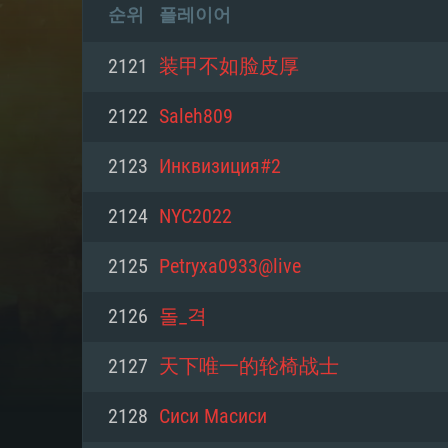
순위
플레이어
2121
装甲不如脸皮厚
2122
Saleh809
2123
Инквизиция#2
2124
NYC2022
2125
Petryxa0933@live
2126
돌_격
2127
天下唯一的轮椅战士
2128
Сиси Масиси