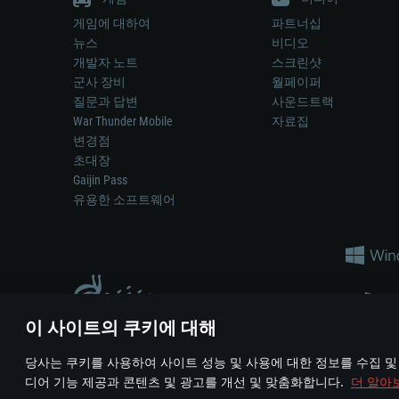
게임에 대하여
파트너십
뉴스
비디오
개발자 노트
스크린샷
군사 장비
월페이퍼
질문과 답변
사운드트랙
War Thunder Mobile
자료집
변경점
초대장
Gaijin Pass
유용한 소프트웨어
이 사이트의 쿠키에 대해
게임 에서 어떠한 현실의 무기나 차량을 묘사하는 것은 무기 
당사는 쿠키를 사용하여 사이트 성능 및 사용에 대한 정보를 수집 및
© 2011—2026 Gaijin Games Kft. All trademarks, logos and brand na
디어 기능 제공과 콘텐츠 및 광고를 개선 및 맞춤화합니다.
더 알아
이용 약관
이용 약관