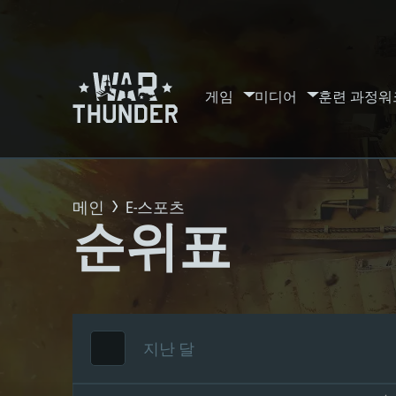
게임
미디어
훈련 과정
워
메인
E-스포츠
순위표
지난 달