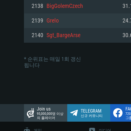
네트워크: 브로드밴드 인터넷
2138
BigGolemCzech
31.
여유 저장 공간: 22.1 GB (최소
네트워크: 브로드밴드 인터넷
여유 저장 공간: 22.1 GB (최소
2139
Grelo
24.
여유 저장 공간: 22.1 GB (최소
2140
Sgt_BargeArse
30.
* 순위표는 매일 1회 갱신
됩니다
Join us
FA
TELEGRAM
95,000,000명 이상
72
신규 커뮤니티
의 플레이어
그
게임
미디어