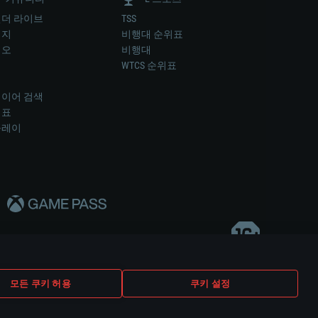
더 라이브
TSS
미지
비행대 순위표
디오
비행대
럼
WTCS 순위표
키
이어 검색
위표
플레이
다..
모든 쿠키 허용
쿠키 설정
쿠키 설정
고객 지원