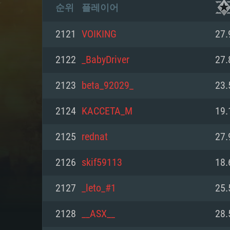
순위
플레이어
2121
VOIKING
27.
2122
_BabyDriver
27.
2123
beta_92029_
23.
2124
KACCETA_M
19.
2125
rednat
27.
2126
skif59113
18.
2127
_leto_#1
25.
2128
__ASX__
28.