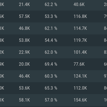
MAC
3K
21.4K
62.2 %
40.6K
2
6K
57.5K
53.3 %
116.8K
7
권장 사양
권장 사양
권장 사양
1K
46.8K
62.1 %
114.7K
8
버전
운영체제: Windows 1
운영체제: Mac OS B
운영체제: Ubuntu 20
3K
53.8K
54.4 %
119.7K
8
상
(Intel Xeon 은 지
프로세서: Intel Co
프로세서: Core i7
프로세서: Intel Cor
2K
22.9K
62.0 %
101.4K
8
다)
메모리: 16 GB 이
메모리: 16 GB
9K
20.0K
69.4 %
77.6K
6
메모리: 8 GB
 지원하는 AMD
고, 최신 그래픽 드라
그래픽 카드: Direc
그래픽 카드: Vul
0K
46.4K
60.3 %
124.1K
9
e GT 660. 최소 사양
 Iris Pro 5200
6개월 미만) 혹은 그
GeForce 1060,
그래픽 카드: Metal
이버를 지원하는 NVI
0K
53.6K
65.3 %
112.0K
8
 가지는 Mac 버전
그래픽 드라이버를
상
와 동급의 성능을
네트워크: 브로드
0p
소사양 지원 해상도
지원하는 AMD RX
1K
58.1K
57.0 %
154.6K
1
네트워크: 브로드
해상도 720p) 이상