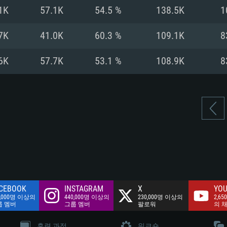
여유 저장 공간: 62
1K
57.1K
54.5 %
138.5K
1
 클라이언트)
여유 저장 공간: 62
네트워크: 브로드
 클라이언트)
7K
41.0K
60.3 %
109.1K
8
 클라이언트)
여유 저장 공간: 62
6K
57.7K
53.1 %
108.9K
8
CEBOOK
INSTAGRAM
X
YOU
0,000명 이상의
440,000명 이상의
230,000명 이상의
2,65
룹 멤버
그룹 멤버
팔로워
의 
훈련 과정
워크숍