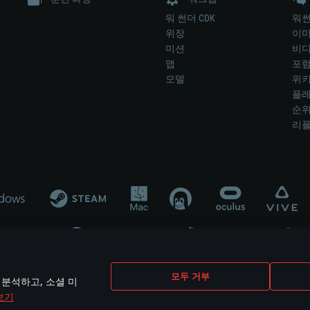
워 썬더 CDK
워썬
위장
이
미션
비
맵
포
모델
위
플레
순
리
개발 업체나 장비 제조 업체가 게임 개발 후원 또는 홍보에 참여하지 않습니
모두 거부
 분석하고, 소셜 미
mes are the property of their respective owners.
보기
개인정보 정책