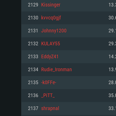
PC
2129
Kissinger
13.
2130
kvvcq0gjf
30.
최소사양
최소사양
최소사양
2131
Johnny1200
29.
운영체제: Windows 10 (64 bit)
운영체제: Mac OS Big Sur 11.0
운영체제: 64bit Linux 중 최신 
2132
KULAY55
29.
프로세서: 2.2 GHz 듀얼코어 이
프로세서: 최소 2.2 GHz의 Core i5 
프로세서: 2.4 GHz 듀얼코어
2133
EddyZ41
14.
원하지 않습니다)
메모리: 4GB
메모리: 4 GB
2134
Rudie_Ironman
13.
메모리: 6 GB
그래픽 카드: DirectX 11 이상을
그래픽 카드: Vulkan 을 지원하
2135
-k0FFе-
28.
Radeon 77XX / NVIDIA GeForc
그래픽 카드: Metal 을 지원하는 Intel
이버를 지원하는 NVIDIA 660 (
2136
_PiTT_
35.
해상도: 720p
(Mac), 혹은 이와 비슷한 성능을
와 동급의 성능을 가지며 최신 
의 AMD/Nvidia. 최소 해상도: 72
지원하는 AMD (6개월 미만; 최
2137
shrapnal
33.
네트워크: 브로드밴드 인터넷
720p)