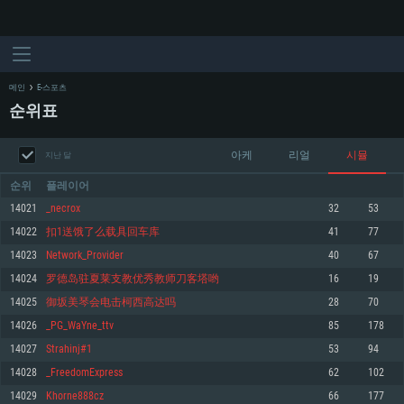
메인
E-스포츠
순위표
아케
리얼
시뮬
지난 달
순위
플레이어
14021
_necrox
32
53
14022
扣1送饿了么载具回车库
41
77
시스템 요구사항
14023
Network_Provider
40
67
14024
罗德岛驻夏莱支教优秀教师刀客塔哟
16
19
PC
MAC
14025
御坂美琴会电击柯西高达吗
28
70
Linux
14026
_PG_WaYne_ttv
85
178
최소사양
최소사양
최소사양
14027
Strahinj#1
53
94
운영체제: Windows 10 (64 bit)
운영체제: Mac OS Big Sur 11.0
운영체제: 64bit Linux 중 최신 버전
14028
_FreedomExpress
62
102
14029
Khorne888cz
66
177
프로세서: 2.2 GHz 듀얼코어 이상
프로세서: 최소 2.2 GHz의 Core i5 (Intel Xeon 은 지원하지 않습니다)
프로세서: 2.4 GHz 듀얼코어