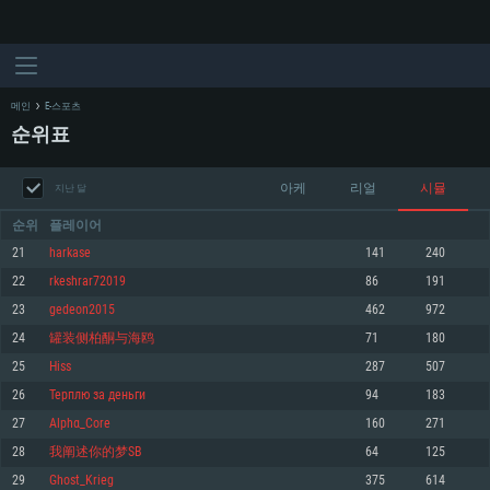
메인
E-스포츠
순위표
아케
리얼
시뮬
지난 달
순위
플레이어
21
harkase
141
240
22
rkeshrar72019
86
191
시스템 요구사항
23
gedeon2015
462
972
24
罐装侧柏酮与海鸥
71
180
PC
MAC
25
Hiss
287
507
Linux
26
Терплю за деньги
94
183
최소사양
최소사양
최소사양
27
Alphα_Core
160
271
운영체제: Windows 10 (64 bit)
운영체제: Mac OS Big Sur 11.0
운영체제: 64bit Linux 중 최신 버전
28
我阐述你的梦SB
64
125
29
Ghost_Krieg
375
614
프로세서: 2.2 GHz 듀얼코어 이상
프로세서: 최소 2.2 GHz의 Core i5 (Intel Xeon 은 지원하지 않습니다)
프로세서: 2.4 GHz 듀얼코어