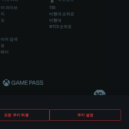
더 라이브
TSS
미지
비행대 순위표
디오
비행대
럼
WTCS 순위표
키
이어 검색
위표
플레이
다..
모든 쿠키 허용
쿠키 설정
쿠키 설정
고객 지원