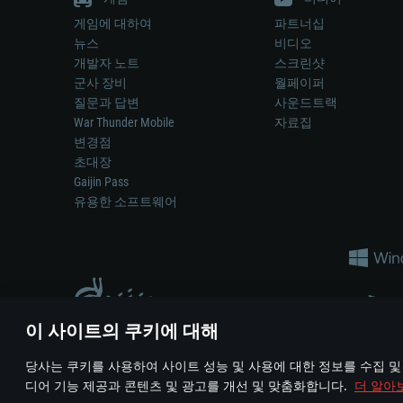
게임에 대하여
파트너십
뉴스
비디오
개발자 노트
스크린샷
군사 장비
월페이퍼
질문과 답변
사운드트랙
War Thunder Mobile
자료집
변경점
초대장
Gaijin Pass
유용한 소프트웨어
이 사이트의 쿠키에 대해
게임 에서 어떠한 현실의 무기나 차량을 묘사하는 것은 무기 
당사는 쿠키를 사용하여 사이트 성능 및 사용에 대한 정보를 수집 및
© 2011—2026 Gaijin Games Kft. All trademarks, logos and brand na
디어 기능 제공과 콘텐츠 및 광고를 개선 및 맞춤화합니다.
더 알아
이용 약관
이용 약관