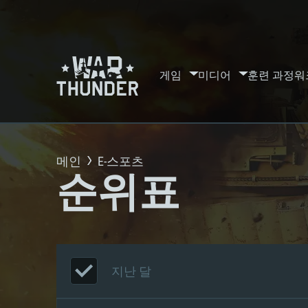
게임
미디어
훈련 과정
워
메인
E-스포츠
순위표
지난 달