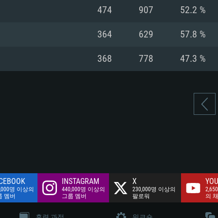
여유 저장 공간: 62
474
907
52.2 %
 클라이언트)
여유 저장 공간: 62
네트워크: 브로드
 클라이언트)
364
629
57.8 %
 클라이언트)
여유 저장 공간: 62
368
778
47.3 %
CEBOOK
INSTAGRAM
X
YOU
0,000명 이상의
440,000명 이상의
230,000명 이상의
2,65
룹 멤버
그룹 멤버
팔로워
의 
훈련 과정
워크숍