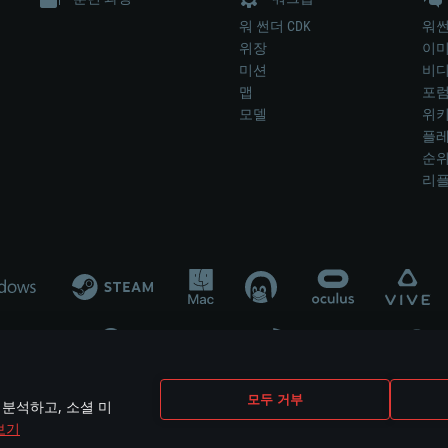
워 썬더 CDK
워썬
위장
이
미션
비
맵
포
모델
위
플레
순
리
개발 업체나 장비 제조 업체가 게임 개발 후원 또는 홍보에 참여하지 않습니
모두 거부
 분석하고, 소셜 미
mes are the property of their respective owners.
보기
개인정보 정책