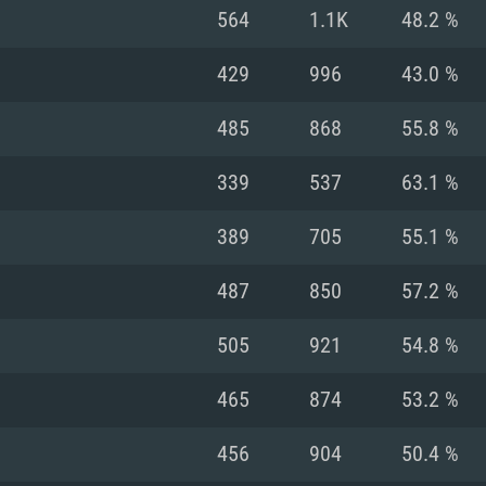
MAC
564
1.1K
48.2 %
429
996
43.0 %
권장 사양
권장 사양
권장 사양
485
868
55.8 %
버전
운영체제: Windows 1
운영체제: Mac OS B
운영체제: Ubuntu 20
339
537
63.1 %
상
(Intel Xeon 은 지
프로세서: Intel Co
프로세서: Core i7
프로세서: Intel Cor
389
705
55.1 %
다)
메모리: 16 GB 이
메모리: 16 GB
487
850
57.2 %
메모리: 8 GB
 지원하는 AMD
고, 최신 그래픽 드라
그래픽 카드: Direc
그래픽 카드: Vul
505
921
54.8 %
e GT 660. 최소 사양
 Iris Pro 5200
6개월 미만) 혹은 그
GeForce 1060,
그래픽 카드: Metal
이버를 지원하는 NVI
465
874
53.2 %
 가지는 Mac 버전
그래픽 드라이버를
상
와 동급의 성능을
네트워크: 브로드
0p
소사양 지원 해상도
지원하는 AMD RX
456
904
50.4 %
네트워크: 브로드
해상도 720p) 이상