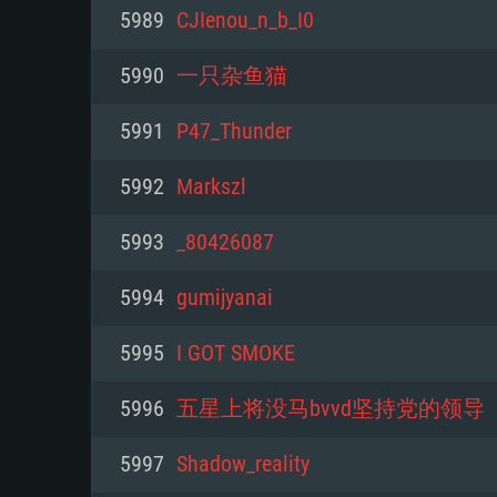
PC
5989
CJIenou_n_b_I0
5990
一只杂鱼猫
최소사양
최소사양
최소사양
5991
P47_Thunder
운영체제: Windows 10 (64 bit)
운영체제: Mac OS Big Sur 11.0
운영체제: 64bit Linux 중 최신 
5992
Markszl
프로세서: 2.2 GHz 듀얼코어 이
프로세서: 최소 2.2 GHz의 Core i5 
프로세서: 2.4 GHz 듀얼코어
5993
_80426087
원하지 않습니다)
메모리: 4GB
메모리: 4 GB
5994
gumijyanai
메모리: 6 GB
그래픽 카드: DirectX 11 이상을
그래픽 카드: Vulkan 을 지원하
5995
I GOT SMOKE
Radeon 77XX / NVIDIA GeForc
그래픽 카드: Metal 을 지원하는 Intel
이버를 지원하는 NVIDIA 660 (
5996
五星上将没马bvvd坚持党的领导
해상도: 720p
(Mac), 혹은 이와 비슷한 성능을
와 동급의 성능을 가지며 최신 
의 AMD/Nvidia. 최소 해상도: 72
지원하는 AMD (6개월 미만; 최
5997
Shadow_reality
네트워크: 브로드밴드 인터넷
720p)