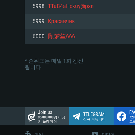
네트워크: 브로드밴드 인터넷
5998
TTuB4aHckuy@psn
여유 저장 공간: 22.1 GB (최소
네트워크: 브로드밴드 인터넷
여유 저장 공간: 22.1 GB (최소
5999
Kрасавчик
여유 저장 공간: 22.1 GB (최소
6000
顾梦笙666
* 순위표는 매일 1회 갱신
됩니다
Join us
FA
TELEGRAM
95,000,000명 이상
72
신규 커뮤니티
의 플레이어
그
게임
미디어