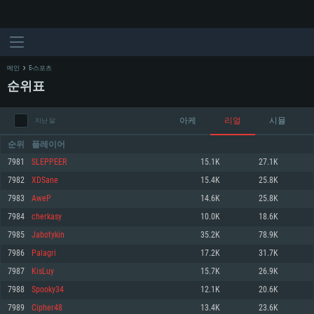
메인
E-스포츠
순위표
아케
리얼
시뮬
지난 달
순위
플레이어
7981
SLEPPEER
15.1K
27.1K
7982
XDSane
15.4K
25.8K
시스템 요구사항
7983
AweP
14.6K
25.8K
7984
cherkasy
10.0K
18.6K
PC
MAC
7985
Jabotykin
35.2K
78.9K
Linux
7986
Palagri
17.2K
31.7K
최소사양
최소사양
최소사양
7987
KisLuy
15.7K
26.9K
운영체제: Windows 10 (64 bit)
운영체제: Mac OS Big Sur 11.0
운영체제: 64bit Linux 중 최신 버전
7988
Spooky34
12.1K
20.6K
7989
Cipher48
13.4K
23.6K
프로세서: 2.2 GHz 듀얼코어 이상
프로세서: 최소 2.2 GHz의 Core i5 (Intel Xeon 은 지원하지 않습니다)
프로세서: 2.4 GHz 듀얼코어