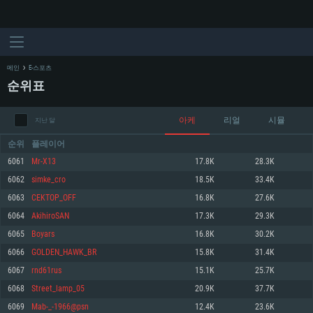
메인
E-스포츠
순위표
아케
리얼
시뮬
지난 달
순위
플레이어
6061
Mr-X13
17.8K
28.3K
6062
simke_cro
18.5K
33.4K
시스템 요구사항
6063
CEKTOP_OFF
16.8K
27.6K
6064
AkihiroSAN
17.3K
29.3K
PC
MAC
6065
Boyars
16.8K
30.2K
Linux
6066
GOLDEN_HAWK_BR
15.8K
31.4K
최소사양
최소사양
최소사양
6067
rnd61rus
15.1K
25.7K
운영체제: Windows 10 (64 bit)
운영체제: Mac OS Big Sur 11.0
운영체제: 64bit Linux 중 최신 버전
6068
Street_lamp_05
20.9K
37.7K
6069
Mab-_-1966@psn
12.4K
23.6K
프로세서: 2.2 GHz 듀얼코어 이상
프로세서: 최소 2.2 GHz의 Core i5 (Intel Xeon 은 지원하지 않습니다)
프로세서: 2.4 GHz 듀얼코어