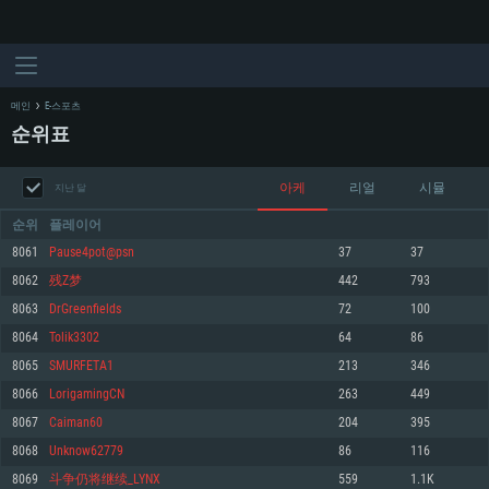
메인
E-스포츠
순위표
아케
리얼
시뮬
지난 달
순위
플레이어
8061
Pause4pot@psn
37
37
8062
残Z梦
442
793
시스템 요구사항
8063
DrGreenfields
72
100
8064
Tolik3302
64
86
PC
MAC
8065
SMURFETA1
213
346
Linux
8066
LorigamingCN
263
449
최소사양
최소사양
최소사양
8067
Caiman60
204
395
운영체제: Windows 10 (64 bit)
운영체제: Mac OS Big Sur 11.0
운영체제: 64bit Linux 중 최신 버전
8068
Unknow62779
86
116
8069
斗争仍将继续_LYNX
559
1.1K
프로세서: 2.2 GHz 듀얼코어 이상
프로세서: 최소 2.2 GHz의 Core i5 (Intel Xeon 은 지원하지 않습니다)
프로세서: 2.4 GHz 듀얼코어