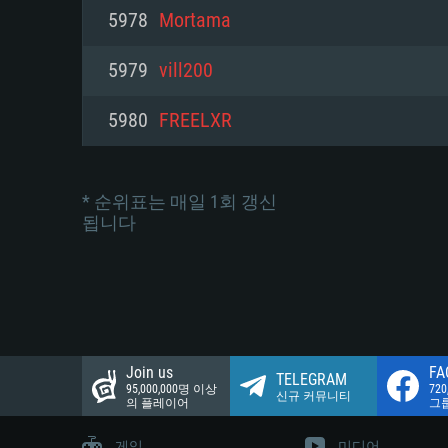
네트워크: 브로드밴드 인터넷
5978
Mortama
여유 저장 공간: 22.1 GB (최소
네트워크: 브로드밴드 인터넷
여유 저장 공간: 22.1 GB (최소
5979
vill200
여유 저장 공간: 22.1 GB (최소
5980
FREELXR
* 순위표는 매일 1회 갱신
됩니다
Join us
FA
TELEGRAM
95,000,000명 이상
72
신규 커뮤니티
의 플레이어
그
게임
미디어