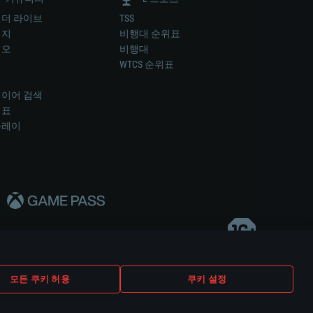
더 라이브
TSS
미지
비행대 순위표
디오
비행대
럼
WTCS 순위표
키
이어 검색
위표
플레이
다..
모든 쿠키 허용
쿠키 설정
쿠키 설정
고객 지원