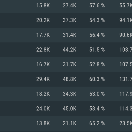
MAC
15.8K
27.4K
57.6 %
55.7
20.2K
37.3K
54.3 %
94.1
권장 사양
권장 사양
권장 사양
17.7K
31.4K
56.4 %
90.6
버전
운영체제: Windows 1
운영체제: Mac OS B
운영체제: Ubuntu 20
22.8K
44.2K
51.5 %
103.
상
(Intel Xeon 은 지
프로세서: Intel Co
프로세서: Core i7
프로세서: Intel Cor
16.7K
31.7K
52.8 %
107.
다)
메모리: 16 GB 이
메모리: 16 GB
29.4K
48.8K
60.3 %
131.
메모리: 8 GB
 지원하는 AMD
고, 최신 그래픽 드라
그래픽 카드: Direc
그래픽 카드: Vul
18.2K
34.3K
53.0 %
117.
e GT 660. 최소 사양
 Iris Pro 5200
6개월 미만) 혹은 그
GeForce 1060,
그래픽 카드: Metal
이버를 지원하는 NVI
24.0K
45.0K
53.4 %
114.
 가지는 Mac 버전
그래픽 드라이버를
상
와 동급의 성능을
네트워크: 브로드
0p
소사양 지원 해상도
지원하는 AMD RX
13.8K
21.1K
65.2 %
23.5
네트워크: 브로드
해상도 720p) 이상