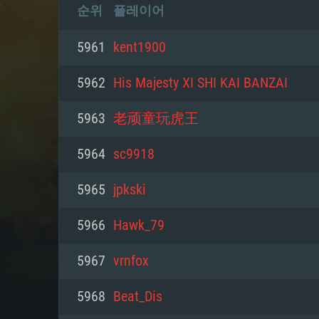
순위
플레이어
5961
kent1900
5962
His Majesty XI SHI KAI BANZAI
5963
老顽童玩虎王
5964
sc9918
5965
jpkski
5966
Hawk_79
5967
vrnfox
5968
Beat_Dis