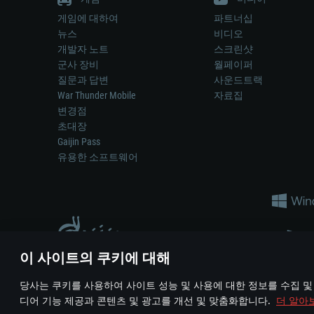
게임에 대하여
파트너십
뉴스
비디오
개발자 노트
스크린샷
군사 장비
월페이퍼
질문과 답변
사운드트랙
War Thunder Mobile
자료집
변경점
초대장
Gaijin Pass
유용한 소프트웨어
이 사이트의 쿠키에 대해
게임 에서 어떠한 현실의 무기나 차량을 묘사하는 것은 무기 
당사는 쿠키를 사용하여 사이트 성능 및 사용에 대한 정보를 수집 및
© 2011—2026 Gaijin Games Kft. All trademarks, logos and brand na
디어 기능 제공과 콘텐츠 및 광고를 개선 및 맞춤화합니다.
더 알아
이용 약관
이용 약관