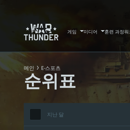
게임
미디어
훈련 과정
워
메인
E-스포츠
순위표
지난 달