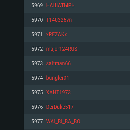
PC
5969
НАШАТЫРЬ
5970
T140326vn
최소사양
최소사양
최소사양
5971
xREZAKx
운영체제: Windows 10 (64 bit)
운영체제: Mac OS Big Sur 11.0
운영체제: 64bit Linux 중 최신 
5972
major124RUS
프로세서: 2.2 GHz 듀얼코어 이
프로세서: 최소 2.2 GHz의 Core i5 
프로세서: 2.4 GHz 듀얼코어
5973
saltman66
원하지 않습니다)
메모리: 4GB
메모리: 4 GB
5974
bungler91
메모리: 6 GB
그래픽 카드: DirectX 11 이상을
그래픽 카드: Vulkan 을 지원하
5975
XAHT1973
Radeon 77XX / NVIDIA GeForc
그래픽 카드: Metal 을 지원하는 Intel
이버를 지원하는 NVIDIA 660 (
5976
DerDuke517
해상도: 720p
(Mac), 혹은 이와 비슷한 성능을
와 동급의 성능을 가지며 최신 
의 AMD/Nvidia. 최소 해상도: 72
지원하는 AMD (6개월 미만; 최
5977
WAI_BI_BA_BO
네트워크: 브로드밴드 인터넷
720p)