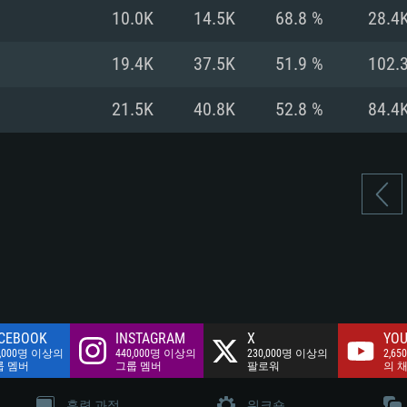
여유 저장 공간: 62
10.0K
14.5K
68.8 %
28.4
 클라이언트)
여유 저장 공간: 62
네트워크: 브로드
 클라이언트)
19.4K
37.5K
51.9 %
102.
 클라이언트)
여유 저장 공간: 62
21.5K
40.8K
52.8 %
84.4
CEBOOK
INSTAGRAM
X
YOU
0,000명 이상의
440,000명 이상의
230,000명 이상의
2,65
룹 멤버
그룹 멤버
팔로워
의 
훈련 과정
워크숍