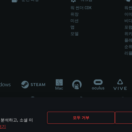
워 썬더 CDK
워썬
위장
이
미션
비
맵
포
모델
위
플레
순
리
개발 업체나 장비 제조 업체가 게임 개발 후원 또는 홍보에 참여하지 않습니
모두 거부
 분석하고, 소셜 미
mes are the property of their respective owners.
보기
개인정보 정책