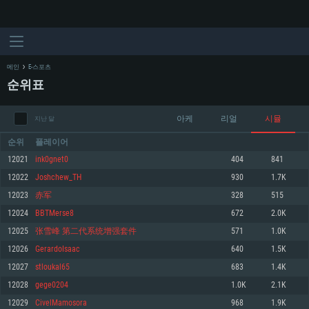
메인
E-스포츠
순위표
아케
리얼
시뮬
지난 달
순위
플레이어
12021
ink0gnet0
404
841
12022
Joshchew_TH
930
1.7K
시스템 요구사항
12023
赤军
328
515
12024
BBTMerse8
672
2.0K
PC
MAC
12025
张雪峰 第二代系统增强套件
571
1.0K
Linux
12026
GerardoIsaac
640
1.5K
최소사양
최소사양
최소사양
12027
stloukal65
683
1.4K
운영체제: Windows 10 (64 bit)
운영체제: Mac OS Big Sur 11.0
운영체제: 64bit Linux 중 최신 버전
12028
gege0204
1.0K
2.1K
12029
CivelMamosora
968
1.9K
프로세서: 2.2 GHz 듀얼코어 이상
프로세서: 최소 2.2 GHz의 Core i5 (Intel Xeon 은 지원하지 않습니다)
프로세서: 2.4 GHz 듀얼코어