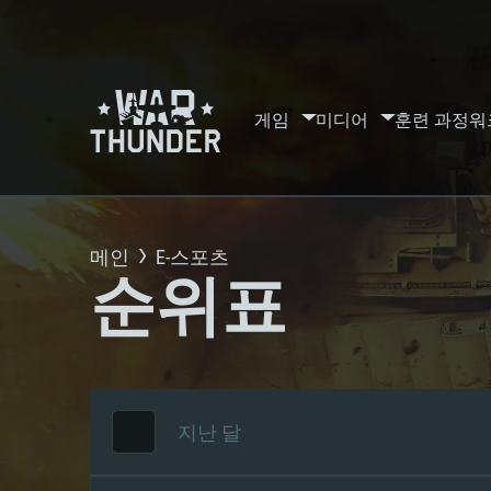
게임
미디어
훈련 과정
워
메인
E-스포츠
순위표
지난 달