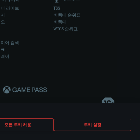
더 라이브
TSS
미지
비행대 순위표
디오
비행대
럼
WTCS 순위표
키
이어 검색
위표
플레이
다..
모든 쿠키 허용
쿠키 설정
쿠키 설정
고객 지원