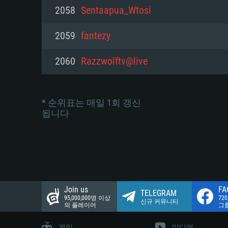
네트워크: 브로드밴드 인터넷
2058
Sentaapua_Wtosi
여유 저장 공간: 22.1 GB (최소
네트워크: 브로드밴드 인터넷
여유 저장 공간: 22.1 GB (최소
2059
fantezy
여유 저장 공간: 22.1 GB (최소
2060
Razzwolftv@live
* 순위표는 매일 1회 갱신
됩니다
Join us
FA
TELEGRAM
95,000,000명 이상
72
신규 커뮤니티
의 플레이어
그
게임
미디어