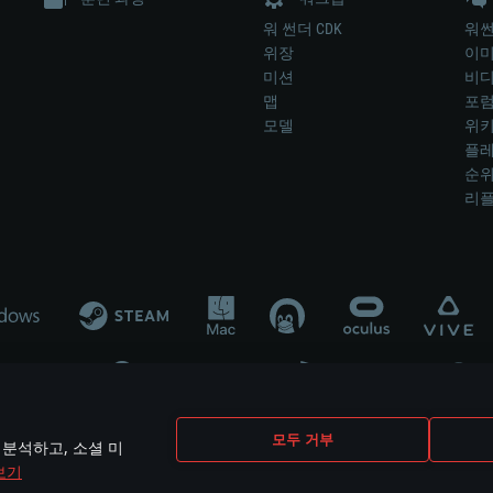
워 썬더 CDK
워썬
위장
이
미션
비
맵
포
모델
위
플레
순
리
개발 업체나 장비 제조 업체가 게임 개발 후원 또는 홍보에 참여하지 않습니
모두 거부
 분석하고, 소셜 미
mes are the property of their respective owners.
보기
개인정보 정책