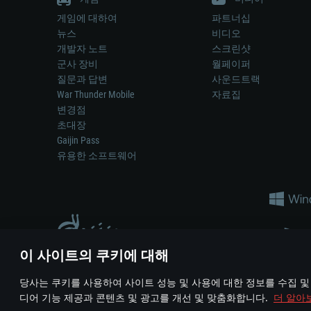
게임에 대하여
파트너십
뉴스
비디오
개발자 노트
스크린샷
군사 장비
월페이퍼
질문과 답변
사운드트랙
War Thunder Mobile
자료집
변경점
초대장
Gaijin Pass
유용한 소프트웨어
이 사이트의 쿠키에 대해
게임 에서 어떠한 현실의 무기나 차량을 묘사하는 것은 무기 
당사는 쿠키를 사용하여 사이트 성능 및 사용에 대한 정보를 수집 및
© 2011—2026 Gaijin Games Kft. All trademarks, logos and brand na
디어 기능 제공과 콘텐츠 및 광고를 개선 및 맞춤화합니다.
더 알아
이용 약관
이용 약관