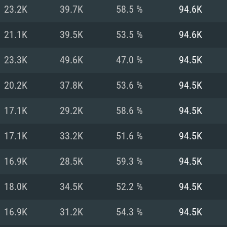
MAC
23.2K
39.7K
58.5 %
94.6K
21.1K
39.5K
53.5 %
94.6K
권장 사양
권장 사양
권장 사양
23.3K
49.6K
47.0 %
94.5K
버전
운영체제: Windows 1
운영체제: Mac OS B
운영체제: Ubuntu 20
20.2K
37.8K
53.6 %
94.5K
상
(Intel Xeon 은 지
프로세서: Intel Co
프로세서: Core i7
프로세서: Intel Cor
17.1K
29.2K
58.6 %
94.5K
다)
메모리: 16 GB 이
메모리: 16 GB
17.1K
33.2K
51.6 %
94.5K
메모리: 8 GB
 지원하는 AMD
고, 최신 그래픽 드라
그래픽 카드: Direc
그래픽 카드: Vul
16.9K
28.5K
59.3 %
94.5K
e GT 660. 최소 사양
 Iris Pro 5200
6개월 미만) 혹은 그
GeForce 1060,
그래픽 카드: Metal
이버를 지원하는 NVI
18.0K
34.5K
52.2 %
94.5K
 가지는 Mac 버전
그래픽 드라이버를
상
와 동급의 성능을
네트워크: 브로드
0p
소사양 지원 해상도
지원하는 AMD RX
16.9K
31.2K
54.3 %
94.5K
네트워크: 브로드
해상도 720p) 이상