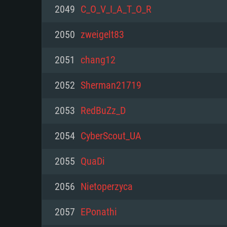
PC
2049
C_O_V_I_A_T_O_R
2050
zweigelt83
최소사양
최소사양
최소사양
2051
chang12
운영체제: Windows 10 (64 bit)
운영체제: Mac OS Big Sur 11.0
운영체제: 64bit Linux 중 최신 
2052
Sherman21719
프로세서: 2.2 GHz 듀얼코어 이
프로세서: 최소 2.2 GHz의 Core i5 
프로세서: 2.4 GHz 듀얼코어
2053
RedBuZz_D
원하지 않습니다)
메모리: 4GB
메모리: 4 GB
2054
CyberScout_UA
메모리: 6 GB
그래픽 카드: DirectX 11 이상을
그래픽 카드: Vulkan 을 지원하
2055
QuaDi
Radeon 77XX / NVIDIA GeForc
그래픽 카드: Metal 을 지원하는 Intel
이버를 지원하는 NVIDIA 660 (
2056
Nietoperzyca
해상도: 720p
(Mac), 혹은 이와 비슷한 성능을
와 동급의 성능을 가지며 최신 
의 AMD/Nvidia. 최소 해상도: 72
지원하는 AMD (6개월 미만; 최
2057
EPonathi
네트워크: 브로드밴드 인터넷
720p)