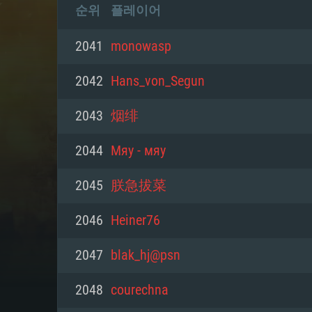
순위
플레이어
2041
monowasp
2042
Hans_von_Segun
2043
烟绯
2044
Мяу - мяу
2045
朕急拔菜
2046
Heiner76
2047
blak_hj@psn
2048
courechna