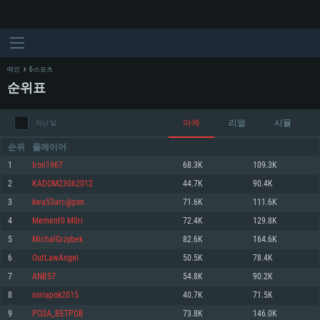
메인
E-스포츠
순위표
아케
리얼
시뮬
지난 달
순위
플레이어
1
Iron1967
68.3K
109.3K
2
KADOM23062012
44.7K
90.4K
시스템 요구사항
3
kwa53arc@psn
71.6K
111.6K
4
Mement0 M0ri
72.4K
129.8K
PC
MAC
5
MichalGrzybek
82.6K
164.6K
Linux
6
OutLawAngel
50.5K
78.4K
최소사양
최소사양
최소사양
7
ANB57
54.8K
90.2K
운영체제: Windows 10 (64 bit)
운영체제: Mac OS Big Sur 11.0
운영체제: 64bit Linux 중 최신 버전
8
oxriapok2015
40.7K
71.5K
9
PO3A_BETPOB
73.8K
146.0K
프로세서: 2.2 GHz 듀얼코어 이상
프로세서: 최소 2.2 GHz의 Core i5 (Intel Xeon 은 지원하지 않습니다)
프로세서: 2.4 GHz 듀얼코어