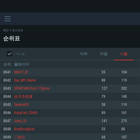
메인
E-스포츠
순위표
아케
리얼
시뮬
지난 달
순위
플레이어
8041
NIKOT_01
55
104
8042
Say_MY_Name
88
119
시스템 요구사항
8043
SPARTAN Etan117@live
127
202
8044
祐天寺若麦
79
140
PC
MAC
8045
Senko693
58
119
Linux
8046
KalaFish_334th
89
161
최소사양
최소사양
최소사양
8047
Juba_IQ
141
275
운영체제: Windows 10 (64 bit)
운영체제: Mac OS Big Sur 11.0
운영체제: 64bit Linux 중 최신 버전
8048
BxnBino@live
53
88
8049
二哈白
68
107
프로세서: 2.2 GHz 듀얼코어 이상
프로세서: 최소 2.2 GHz의 Core i5 (Intel Xeon 은 지원하지 않습니다)
프로세서: 2.4 GHz 듀얼코어