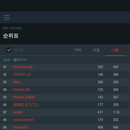
메인
E-스포츠
순위표
아케
리얼
시뮬
지난 달
순위
플레이어
81
EKaterina_Wp
220
432
82
ZTZ59D1_A2
140
284
시스템 요구사항
83
Nekо
280
529
84
DouDou-996
125
260
PC
MAC
85
Stork2k_切猪机
142
267
Linux
86
索额图_蓝天卫士
177
330
최소사양
최소사양
최소사양
87
saiqak
611
1.1K
운영체제: Windows 10 (64 bit)
운영체제: Mac OS Big Sur 11.0
운영체제: 64bit Linux 중 최신 버전
88
urbanLonewolf
173
252
89
Doomboltz
408
645
프로세서: 2.2 GHz 듀얼코어 이상
프로세서: 최소 2.2 GHz의 Core i5 (Intel Xeon 은 지원하지 않습니다)
프로세서: 2.4 GHz 듀얼코어