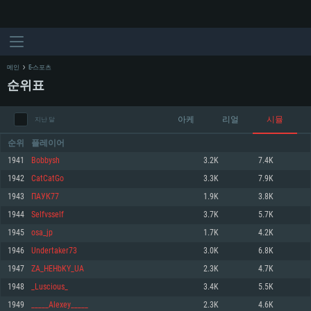
메인
E-스포츠
순위표
아케
리얼
시뮬
지난 달
순위
플레이어
1941
Bobbysh
3.2K
7.4K
1942
CatCatGo
3.3K
7.9K
시스템 요구사항
1943
ПАУК77
1.9K
3.8K
1944
Selfvsself
3.7K
5.7K
PC
MAC
1945
osa_jp
1.7K
4.2K
Linux
1946
Undertaker73
3.0K
6.8K
최소사양
최소사양
최소사양
1947
ZA_HEHbKY_UA
2.3K
4.7K
운영체제: Windows 10 (64 bit)
운영체제: Mac OS Big Sur 11.0
운영체제: 64bit Linux 중 최신 버전
1948
_Luscious_
3.4K
5.5K
1949
_____Alexey_____
2.3K
4.6K
프로세서: 2.2 GHz 듀얼코어 이상
프로세서: 최소 2.2 GHz의 Core i5 (Intel Xeon 은 지원하지 않습니다)
프로세서: 2.4 GHz 듀얼코어